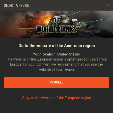
Игры
Сервисы
Премиум магазин
SELECT A REGION
Пригласить друга
Играем по правилам
Музыка
Центр поддержки
Discord
Wargaming.net Game Center
Портал модов
Руководство по Twitch Drops
Go to the website of the American region
Медиа
Your location:
United States
The website of the European region is optimized for users from
Europe. For your comfort, we recommend that you use the
website of your region.
PROCEED
Stay on the website of the European region