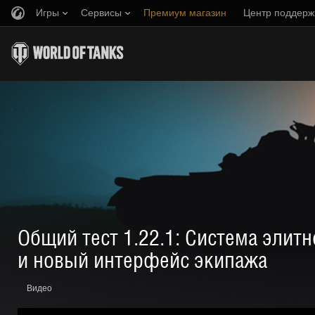
Игры
Сервисы
Премиум магазин
Центр поддерж
Пригласить друга
Играем по правилам
Музыка
Discord
Wargaming.net Game Center
Портал модов
Руководство по Twitch Drops
Медиа
Общий тест 1.22.1: Система элит
и новый интерфейс экипажа
Видео