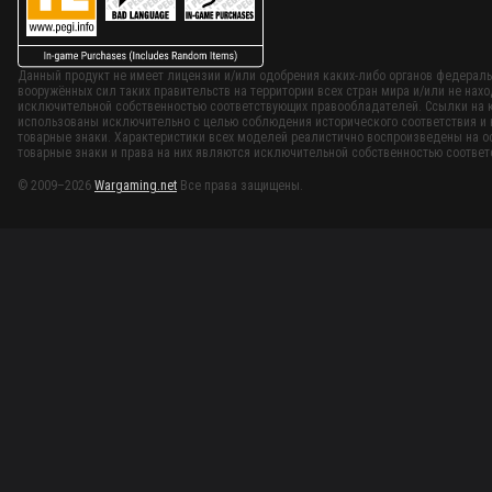
Данный продукт не имеет лицензии и/или одобрения каких-либо органов федеральн
вооружённых сил таких правительств на территории всех стран мира и/или не нахо
исключительной собственностью соответствующих правообладателей. Ссылки на к
использованы исключительно с целью соблюдения исторического соответствия и н
товарные знаки. Характеристики всех моделей реалистично воспроизведены на ос
товарные знаки и права на них являются исключительной собственностью соотве
© 2009–2026
Wargaming.net
Все права защищены.