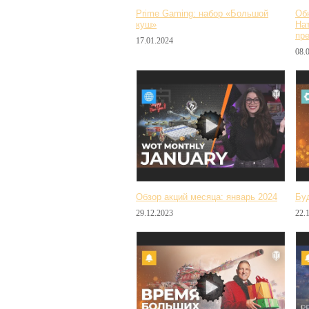
Prime Gaming: набор «Большой
Обн
куш»
На
пр
17.01.2024
08.
Обзор акций месяца: январь 2024
Буд
29.12.2023
22.