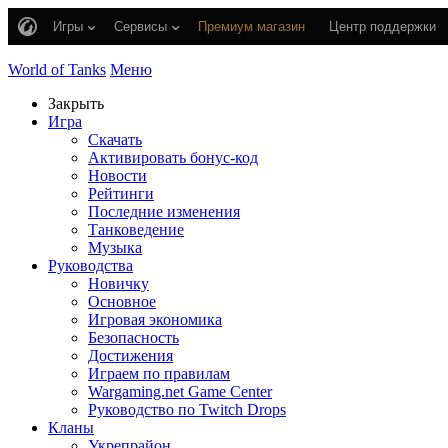
Игры
Сервисы
Премиум магазин
Центр поддержки
World of Tanks
Меню
Закрыть
Игра
Скачать
Активировать бонус-код
Новости
Рейтинги
Последние изменения
Танковедение
Музыка
Руководства
Новичку
Основное
Игровая экономика
Безопасность
Достижения
Играем по правилам
Wargaming.net Game Center
Руководство по Twitch Drops
Кланы
Укрепрайон