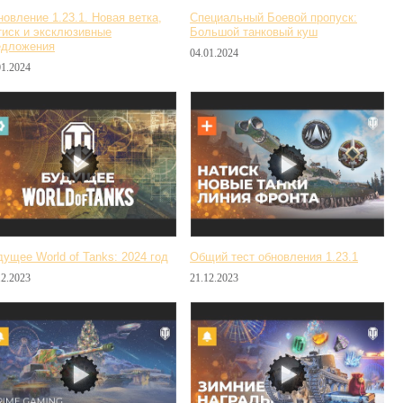
овление 1.23.1. Новая ветка,
Специальный Боевой пропуск:
тиск и эксклюзивные
Большой танковый куш
едложения
04.01.2024
01.2024
ущее World of Tanks: 2024 год
Общий тест обновления 1.23.1
12.2023
21.12.2023