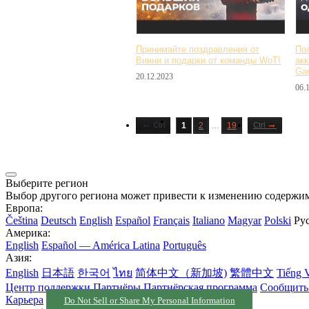
Принимайте поздравления от
По
Винни и подарки от команды WoT!
акк
Ga
20.12.2023
06.
←
→
Ctrl
1
2
…
19
Ctrl
Выберите регион
Выбор другого региона может привести к изменению содержим
Европа:
Čeština
Deutsch
English
Español
Français
Italiano
Magyar
Polski
Ру
Америка:
English
Español — América Latina
Português
Азия:
English
日本語
한국어
ไทย
简体中文（新加坡)
繁體中文
Tiếng V
Центр поддержки
Партнёры
Партнёрская программа
Сообщить 
Карьера
Do Not Sell or Share My Personal Information