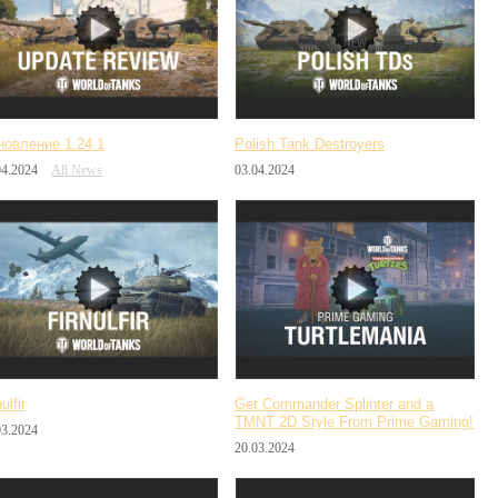
новление 1.24.1
Polish Tank Destroyers
04.2024
All News
03.04.2024
ulfir
Get Commander Splinter and a
TMNT 2D Style From Prime Gaming!
03.2024
20.03.2024