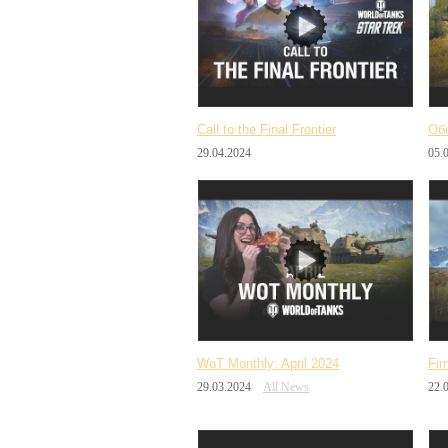
Call to the Final Frontier
Об
29.04.2024
05.
WoT Monthly: April 2024
Firn
29.03.2024
All News
22.