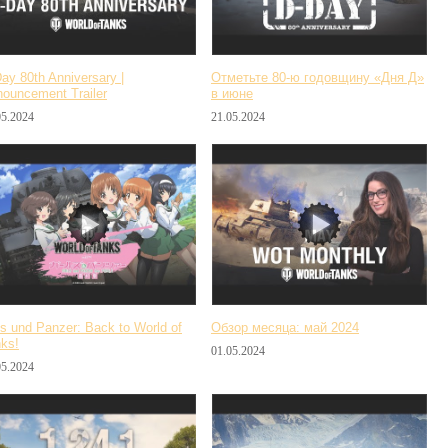
ay 80th Anniversary |
Отметьте 80-ю годовщину «Дня Д»
ouncement Trailer
в июне
05.2024
21.05.2024
ls und Panzer: Back to World of
Обзор месяца: май 2024
ks!
01.05.2024
05.2024