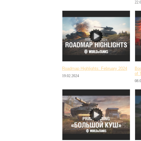
22.
Roadmap Highlights: February 2024
Вос
of 
19.02.2024
08.