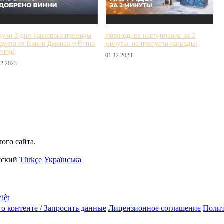
лучи 3 дня Танкового премиум
Новогоднее наступление за 2
аунта от Винни Джонса и Prime
минуты: не пропусти награды!
ming!
01.12.2023
12.2023
ого сайта.
сский
Türkçe
Українська
iệt
о контенте / Запросить данные
Лицензионное соглашение
Полит