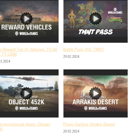
 Reward Tier IX Vehicles: TS-60
Battle Pass XIII: TMNT
d TT-130M
29.02.2024
03.2024
нструкторское бюро: Объект
Prime Gaming: Arrakis Desert
2К
20.02.2024