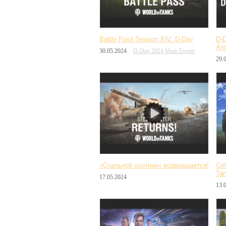
Battle Pass Season XIV: D-Day
D-D
Ann
30.05.2024
D-Day 2024 Main Events
29.
«Стальной охотник» возвращается!
Gir
Tan
17.05.2024
13.