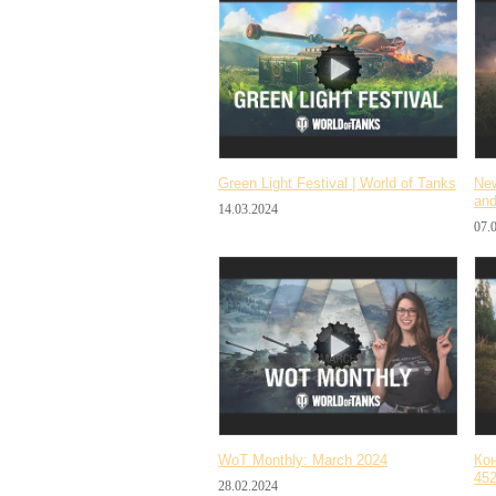
Green Light Festival | World of Tanks
New
an
14.03.2024
07.
WoT Monthly: March 2024
Ко
45
28.02.2024