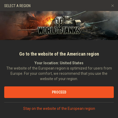
Игры
Сервисы
Премиум магазин
Центр поддерж
SELECT A REGION
Пригласить друга
Играем по правилам
Музыка
Discord
Wargaming.net Game Center
Портал модов
Руководство по Twitch Drops
Медиа
Go to the website of the American region
Your location:
United States
The website of the European region is optimized for users from
Europe. For your comfort, we recommend that you use the
website of your region.
В командирской рубке: Dragon Wag
PROCEED
16.02.2023
Видео
Stay on the website of the European region