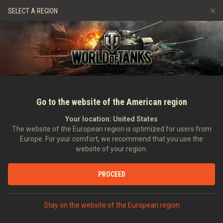
Игры
Сервисы
Премиум магазин
Центр поддерж
SELECT A REGION
Пригласить друга
Играем по правилам
Музыка
Discord
Wargaming.net Game Center
Портал модов
Руководство по Twitch Drops
Медиа
Go to the website of the American region
Your location:
United States
The website of the European region is optimized for users from
Europe. For your comfort, we recommend that you use the
website of your region.
5 крутых фактов о Chieftain
PROCEED
19.06.2023
Видео
Stay on the website of the European region