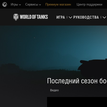
Игры
Сервисы
Премиум магазин
Центр поддержки
ИГРА
РУКОВОДСТВА
Скачать
Новичку
Активировать бонус-код
Основное
Новости
Игровая экономика
Рейтинги
Безопасность
Последний сезон бо
Последние изменения
Достижения
Видео
Танковедение
Играем по правилам
Музыка
Wargaming.net Game 