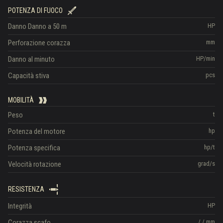
POTENZA DI FUOCO
Danno
Danno a 50 m
HP
Perforazione corazza
mm
Danno al minuto
HP/min
Capacità stiva
pcs
MOBILITÀ
Peso
t
Potenza del motore
hp
Potenza specifica
hp/t
Velocità rotazione
grad/s
RESISTENZA
Integrità
HP
Corazza scafo
/
/
mm