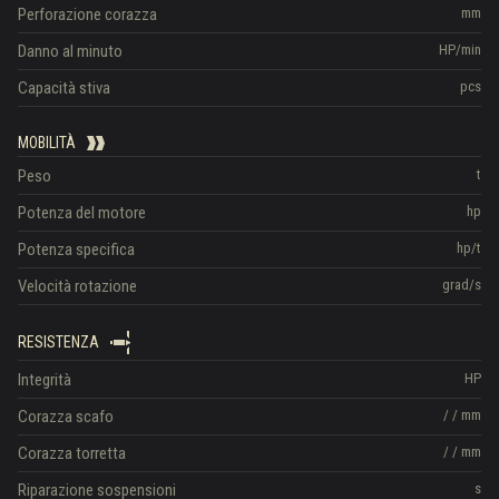
Perforazione corazza
mm
Danno al minuto
HP/min
Capacità stiva
pcs
MOBILITÀ
Peso
t
Potenza del motore
hp
Potenza specifica
hp/t
Velocità rotazione
grad/s
RESISTENZA
Integrità
HP
Corazza scafo
/
/
mm
Corazza torretta
/
/
mm
Riparazione sospensioni
s