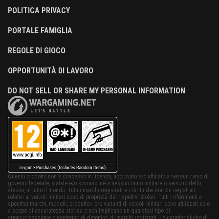
POLITICA PRIVACY
PORTALE FAMIGLIA
REGOLE DI GIOCO
OPPORTUNITÀ DI LAVORO
DO NOT SELL OR SHARE MY PERSONAL INFORMATION
Questo prodotto non è concesso in licenza, approvato e/o affiliato a nessun ramo di
governo federale, statale e/o sovrano, né a nessun ramo militare o servizio dello
stesso, in tutto il mondo. Tutti i marchi registrati e i diritti dei marchi registrati
relativi ai veicoli militari sono di proprietà dei rispettivi titolari. Tutti i riferimenti a
specifici marchi, modelli, produttori e/o varianti di veicoli militari sono utilizzati solo
a scopo di accuratezza storica e non implicano un qualsiasi tipo di
sponsorizzazione o sostegno di detentori di marchi registrati. Le caratteristiche di