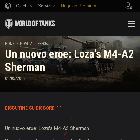
Giochi
Servizi
Negozio Premium
Invita un amico
Politica del Fair Play
Musica
Supporto al giocatore
Discord
Wargaming.net Game Center
Mod Hub
Guida ai Drop di Twitch
HOME
NOVITÀ
SPECIALI
Un nuovo eroe: Loza's M4-A2
Media
Sherman
01/05/2018
DISCUTINE SU DISCORD
Un nuovo eroe: Loza's M4-A2 Sherman