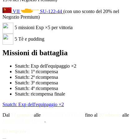
VII
SU-122-44
(con uno sconto del 20% nel
Negozio Premium)
5 missioni Exp ×5 per vittoria
5 Tè e pudding
Missioni di battaglia
Snatch: Exp dell'equipaggio ×2
Snatch: 1ª ricompensa
Snatch: 2ª ricompensa
Snatch: 3ª ricompensa
Snatch: 4ª ricompensa
Snatch: ricompensa finale
Snatch: Exp dell'equipaggio ×2
Dal
17 gennaio
alle
12:00 CET (UTC+1)
fino al
20
febbraio
alle
18:00 CET (UTC+1)
.
Ricompense: