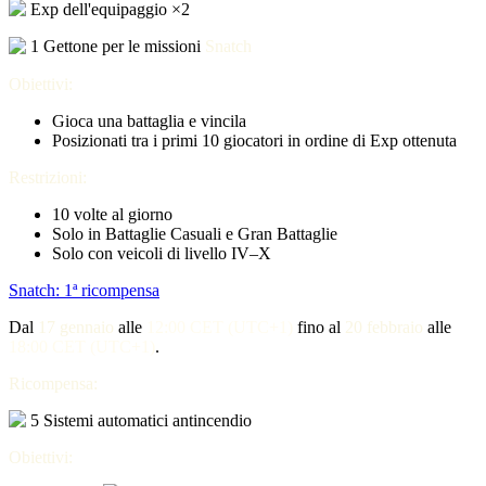
Exp dell'equipaggio ×2
1 Gettone per le missioni
Snatch
Obiettivi:
Gioca una battaglia e vincila
Posizionati tra i primi 10 giocatori in ordine di Exp ottenuta
Restrizioni:
10 volte al giorno
Solo in Battaglie Casuali e Gran Battaglie
Solo con veicoli di livello IV–X
Snatch: 1ª ricompensa
Dal
17 gennaio
alle
12:00 CET (UTC+1)
fino al
20
febbraio
alle
18:00 CET (UTC+1)
.
Ricompensa:
5 Sistemi automatici antincendio
Obiettivi: