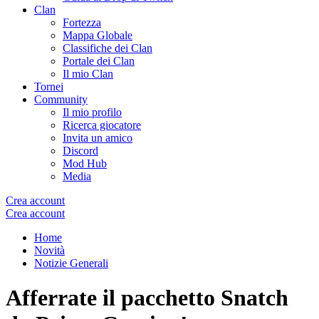
Clan
Fortezza
Mappa Globale
Classifiche dei Clan
Portale dei Clan
Il mio Clan
Tornei
Community
Il mio profilo
Ricerca giocatore
Invita un amico
Discord
Mod Hub
Media
Crea account
Crea account
Home
Novità
Notizie Generali
Afferrate il pacchetto Snatch