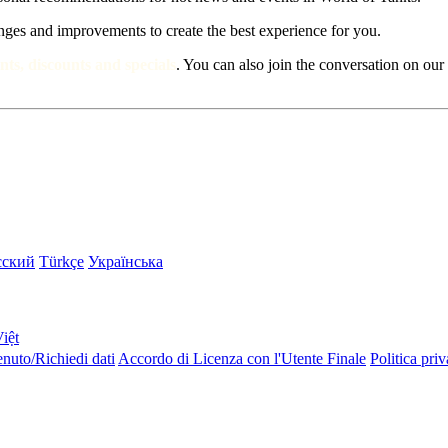
nges and improvements to create the best experience for you.
nts, discounts and specials
. You can also join the conversation on ou
сский
Türkçe
Українська
iệt
nuto/Richiedi dati
Accordo di Licenza con l'Utente Finale
Politica pri