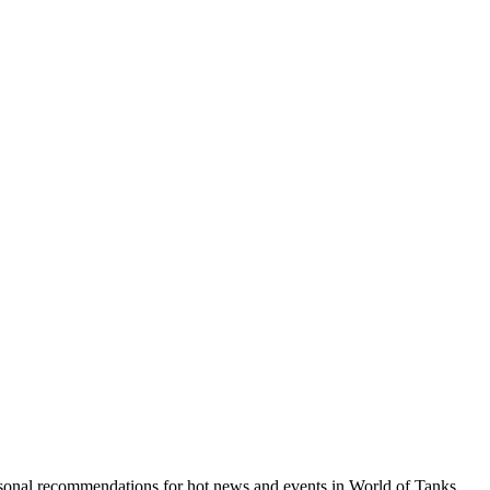
sonal recommendations for hot news and events in World of Tanks.