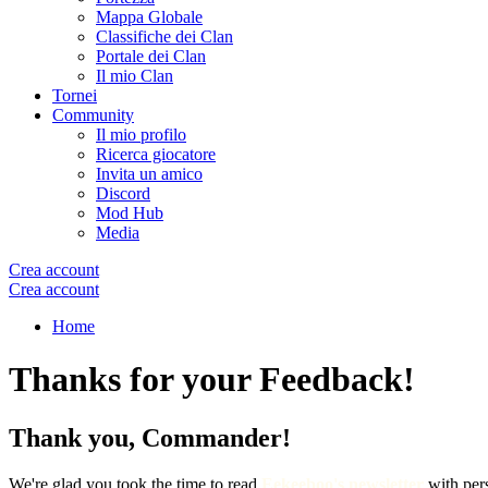
Mappa Globale
Classifiche dei Clan
Portale dei Clan
Il mio Clan
Tornei
Community
Il mio profilo
Ricerca giocatore
Invita un amico
Discord
Mod Hub
Media
Crea account
Crea account
Home
Thanks for your Feedback!
Thank you, Commander!
We're glad you took the time to read
Eekeeboo's newsletter
with per