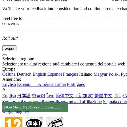
We'll take your feedback into consideration and continue to make cha
Feel free to
browse the portal for more exciting news of offers, eve
concerns.
Roll out!
Sopra
Seleziona regione
Selezionare un'altra regione può cambiare i contenuti del portale web
Europa:
Čeština
Deutsch
English
Español
Français
Italiano
Magyar
Polski
Ру
Americhe:
English
Español — América Latina
Português
Asia:
English
日本語
한국어
ไทย
简体中文（新加坡)
繁體中文
Tiếng V
Supporto al giocatore
Partner
Programma di affiliazione
Segnala conte
Sell or Share My Personal Information
wargaming.net