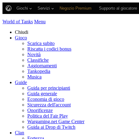
Giochi
Servizi
Negozio Premium
Supporto al giocatore
World of Tanks
Menu
Chiudi
Gioco
Scarica subito
Riscatta i codici bonus
Novità
Classifiche
Aggiornamenti
Tankopedia
Musica
Guide
Guida per principianti
Guida generale
Economia di gioco
Sicurezza dell'account
Onorificenze
Politica del Fair Play
Wargaming.net Game Center
Guida ai Drop di Twitch
Clan
Fortezza