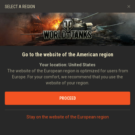
Giochi
Servizi
Negozio Premium
SELECT A REGION
Invita un amico
Politica del Fair Play
Musica
Supporto al giocatore
Discord
Wargaming.net Game Center
Mod Hub
Guida ai Drop di Twitch
Go to the website of the American region
Media
Your location:
United States
The website of the European region is optimized for users from
Europe. For your comfort, we recommend that you use the
website of your region.
Aggiornamento 1.15: Operazioni
PROCEED
delle Feste 2022
Ho ho ho, comandanti! Siamo felici di vedere che siete venuti a
Stay on the website of the European region
partecipare alla festa! Il periodo delle vacanze sta per arrivare,
è ora di divertirci insieme! Tuffatevi nell'evento Operazioni delle