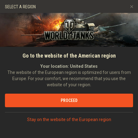
Játékok
Szolgáltatások
Ajándékbolt
SELECT A REGION
Barát ajánlása
Fair Play irányelvek
Zene
Ügyfélszolgálat
Discord
Wargaming.net játékközpont
Mod Hub
Twitch Drops útmutató
Go to the website of the American region
Média
Your location:
United States
The website of the European region is optimized for users from
Europe. For your comfort, we recommend that you use the
website of your region.
PROCEED
Stay on the website of the European region
FŐOLDAL
TANKOPÉDIA
EGYESÜLT KIRÁLYSÁG
KÖZEPES HARCKOCSIK
X