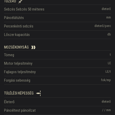
TŰZERŐ
Sebzés
Sebzés 50 méteres
életerő
Páncélátütés
mm
Percenkénti sebzés
életerő/perc
Lőszer kapacitás
db
MOZGÉKONYSÁG
Tömeg
t
Motor teljesítmény
LE
Fajlagos teljesítmény
LE/t
Forgási sebesség
fok/mp
TÚLÉLÉSI KÉPESSÉG
Életerő
életerő
Páncéltest páncélzat
/
/
mm