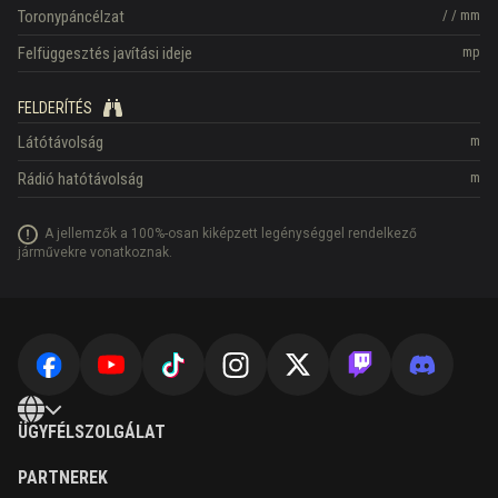
Toronypáncélzat
/
/
mm
Felfüggesztés javítási ideje
mp
FELDERÍTÉS
Látótávolság
m
Rádió hatótávolság
m
A jellemzők a 100%-osan kiképzett legénységgel rendelkező
járművekre vonatkoznak.
ÜGYFÉLSZOLGÁLAT
PARTNEREK