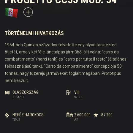
TÖRTÉNELMI HIVATKOZÁS
1954-ben Quinzio százados felvetette egy olyan tank ezred
ötletét, amely kétféle lánctalpas járműből állt volna: "carro da
combattimento" (harci tank) és "carro per tutto il resto" (általános
felhasználású tank). "Carro da combattimento" koncepciója 50
tonnás, nagy tűzerejű járműveket foglalt magában. Prototípus
nem készült.
OLASZORSZÁG
VIII
NEMZET
SZINT
NEHÉZ HARCKOCSI
2 600 000
87 200
TÍPUS
ÁR