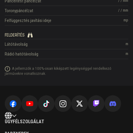
Páncéltest páncélzat
/
/
mm
Toronypáncélzat
/
/
mm
Felfüggesztés javítási ideje
mp
FELDERÍTÉS
Látótávolság
m
Rádió hatótávolság
m
A jellemzők a 100%-osan kiképzett legénységgel rendelkező
járművekre vonatkoznak.
ÜGYFÉLSZOLGÁLAT