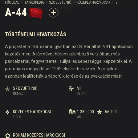
FŐOLDAL
TANKOPÉDIA
SZOVJETUNIÓ
KÖZEPES HARCKOCSIK
VII
A-44
TÖRTÉNELMI HIVATKOZÁS
A projektet a 183. számú gyárban az I.S. Ber által 1941 áprilisában
kezdték meg. A járművet három különböző verzióban, más
páncélzattal, fegyverzettel, súllyal és sebességgel képzelték el. A
prototípus megépítését 1942 elejére tervezték. A projektet
azonban leállították a háború kitörése és az evakuáció miatt.
SZOVJETUNIÓ
VII
NEMZET
SZINT
KÖZEPES HARCKOCSI
1 380 000
56 200
TÍPUS
ÁR
ROHAM KÖZEPES HARCKOCSI