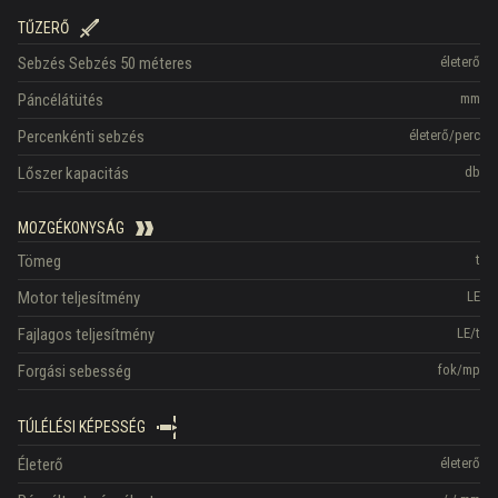
TŰZERŐ
Sebzés
Sebzés 50 méteres
életerő
Páncélátütés
mm
Percenkénti sebzés
életerő/perc
Lőszer kapacitás
db
MOZGÉKONYSÁG
Tömeg
t
Motor teljesítmény
LE
Fajlagos teljesítmény
LE/t
Forgási sebesség
fok/mp
TÚLÉLÉSI KÉPESSÉG
Életerő
életerő