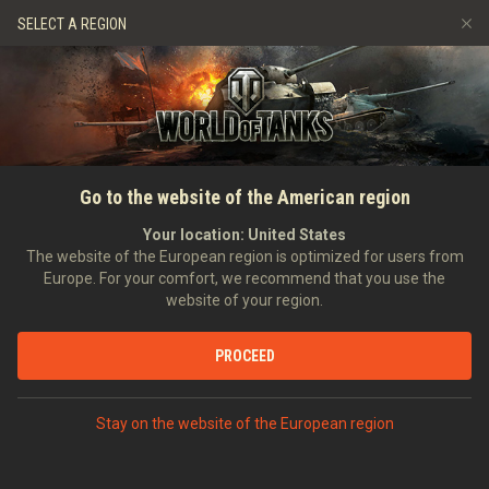
Игры
Сервисы
Премиум магазин
SELECT A REGION
Пригласить друга
Играем по правилам
Музыка
Центр поддержки
Discord
Wargaming.net Game Center
Портал модов
Руководство по Twitch Drops
Go to the website of the American region
Медиа
Your location:
United States
The website of the European region is optimized for users from
Europe. For your comfort, we recommend that you use the
website of your region.
PROCEED
ГЛАВНАЯ
ТАНКОВЕДЕНИЕ
КИТАЙ
ТЯЖЁЛЫЕ ТАНКИ
VIII
Stay on the website of the European region
WZ-111 ALPINE TIGER