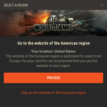
Игры
Сервисы
Премиум магазин
SELECT A REGION
Пригласить друга
Играем по правилам
Музыка
Центр поддержки
Discord
Wargaming.net Game Center
Портал модов
Руководство по Twitch Drops
Go to the website of the American region
Медиа
Your location:
United States
The website of the European region is optimized for users from
Europe. For your comfort, we recommend that you use the
website of your region.
PROCEED
ГЛАВНАЯ
ТАНКОВЕДЕНИЕ
США
ТЯЖЁЛЫЕ ТАНКИ
VII
Stay on the website of the European region
KING TIGER