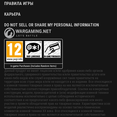
ПРАВИЛА ИГРЫ
КАРЬЕРА
DO NOT SELL OR SHARE MY PERSONAL INFORMATION
Данный продукт не имеет лицензии и/или одобрения каких-либо органов
федерального, суверенного правительства и/или правительства штата или
каких-либо видов или служб вооружённых сил таких правительств на
территории всех стран мира и/или не находится в их ведении. Все относящиеся
к военной технике товарные знаки и права на них являются исключительной
собственностью соответствующих правообладателей. Ссылки на конкретные
конструкции, модели, производителей и (или) модификации военной техники
использованы исключительно с целью соблюдения исторического
соответствия и не предполагают какого-либо финансирования или иного
участия в проекте обладателей прав на товарные знаки. Характеристики всех
моделей реалистично воспроизведены на основе тактико-технических
элементов военной техники ХХ века. Все относящиеся к военной технике
товарные знаки и права на них являются исключительной собственностью