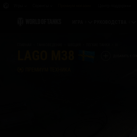
Игры
Сервисы
Премиум магазин
Центр поддержки
ИГРА
РУКОВОДСТВА
Скачать
Новичку
ГЛАВНАЯ
ТАНКОВЕДЕНИЕ
ШВЕЦИЯ
ЛЁГКИЕ ТАНКИ
III
LAGO M38
Активировать бонус-код
Основное
ДОБАВИТЬ К С
ПРЕМИУМ ТЕХНИКА
Новости
Игровая экономика
Рейтинги
Безопасность
Последние изменения
Достижения
Танковедение
Играем по правилам
Музыка
Wargaming.net Game 