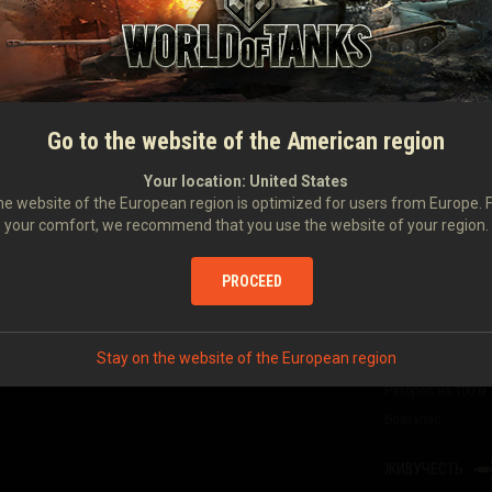
МЕХАНИК-
АНДИР
НАВОДЧИК
ВОДИТЕЛЬ
ТЕХНИЧЕСК
Go to the website of the American region
Your location:
United States
ОГНЕВАЯ МОЩЬ
IV
e website of the European region is optimized for users from Europe. 
Урон
your comfort, we recommend that you use the website of your region.
Бронепробиваем
LAGO M38
47 MM BOHLER
M35
Время перезаряд
PROCEED
Скорострельнос
Урон в минуту
т больше кредитов и
Stay on the website of the European region
.
Время сведения
Разброс на 100 м
Боезапас
ЖИВУЧЕСТЬ