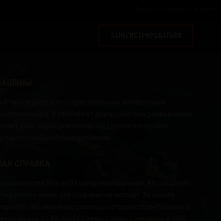
Войти
или
создать аккаунт
ЗАРЕГИСТРИРОВАТЬСЯ
МАШИНЫ
й танк III уровня со скорострельным, комфортным
ьшого калибра. В отличие от других быстрых разведчиков,
лняет роль машины огневой поддержки и способен
аряды со слабым бронепробитием.
КАЯ СПРАВКА
производства Strv m/31 шведская компания AB Landsverk
тку нового танка для отправки на экспорт. За основу
проект L-60, линейные размеры которого стали больше, а
величилась до 15 тонн. Первые эскизы появились в 1936