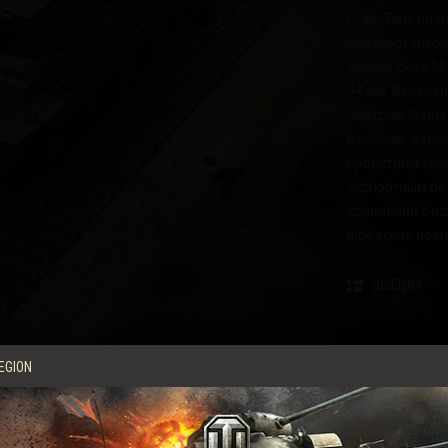
году. Танк пл
ch Drops
противотанков
Schwarzlose M.
34 мм. Изнача
Австрии. С те
Венгрию, однак
проектный танк
экспортным по
сравнении с ис
шведские воен
ШВЕЦИЯ
НАЦИЯ
ЛЁГКИЙ ТАН
EGION
ТИП