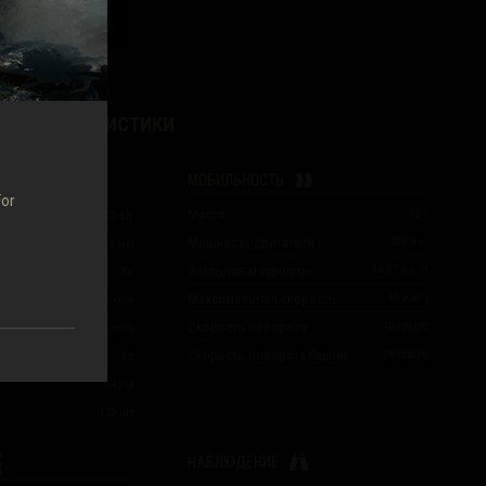
ЗАРЯЖАЮЩИЙ
ИЕ ХАРАКТЕРИСТИКИ
МОБИЛЬНОСТЬ
For
Масса
15
т
60
/
60
/
75
ед.
Мощность двигателя
250
л.с.
ость
62
/
78
/
24
мм
Удельная мощность
16,67
л.с./т
ки орудия
3
с
Максимальная скорость
45
км/ч
ть
20
выстр/мин
Скорость поворота
40
град/с
1 200
ед/мин
Скорость поворота башни
28
град/с
2
с
0,42
м
120
шт
НАБЛЮДЕНИЕ