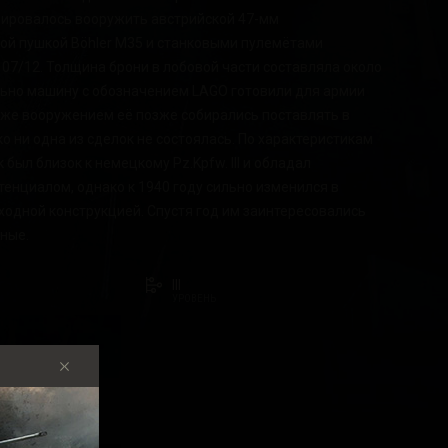
анировалось вооружить австрийской 47-мм
ой пушкой Böhler M35 и станковыми пулемётами
 07/12. Толщина брони в лобовой части составляла около
льно машину с обозначением LAGO готовили для армии
м же вооружением её позже собирались поставлять в
о ни одна из сделок не состоялась. По характеристикам
 был близок к немецкому Pz.Kpfw. III и обладал
тенциалом, однако к 1940 году сильно изменился в
ходной конструкцией. Спустя год им заинтересовались
ные.
III
УРОВЕНЬ
К