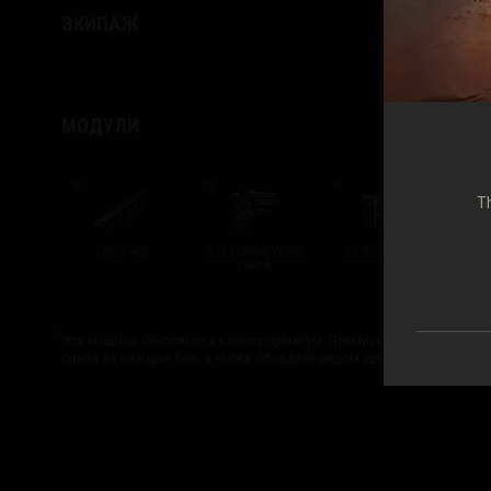
ЭКИПАЖ
КОМ
МОДУЛИ
III
IV
II
III
Th
LAGO M38
2 ST SCANIA-VABIS
25 W SV/1 M/39
1664-A
Эта машина относится к классу премиум. Премиум техника приноси
опыта за каждый бой, а также обладает рядом других преимуществ