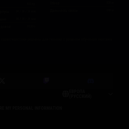
Обзор
320
м
465
ед.
Дальность связи
290
м
рпуса
34
/
24
/
24
мм
ашни
34
/
24
/
24
мм
одовой
10,03
с
 характеристики указаны для техники с уровнем обучения экипажа
ЕВРОПА
(РУССКИЙ)
ARE MY PERSONAL INFORMATION