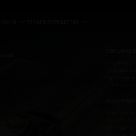
КЛАНЫ
ТУРНИРЫ
СООБЩЕСТВО
Укрепрайон
Мой профиль
ОПИСАНИЕ 
Глобальная карта
Поиск игроков
РАВНЕНИЮ
Шведский лёгки
орудием небол
Рейтинг кланов
Пригласить друга
Lago M38 выпо
«отбивать» сн
Discord
ИСТОРИЧЕС
Портал модов
После отмены 
Медиа
начала разрабо
взяли удачный 
Center
боевая масса у