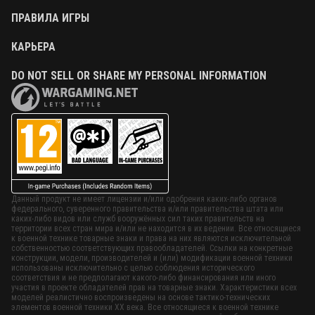
ПРАВИЛА ИГРЫ
КАРЬЕРА
DO NOT SELL OR SHARE MY PERSONAL INFORMATION
Данный продукт не имеет лицензии и/или одобрения каких-либо органов
федерального, суверенного правительства и/или правительства штата или
каких-либо видов или служб вооружённых сил таких правительств на
территории всех стран мира и/или не находится в их ведении. Все относящиеся
к военной технике товарные знаки и права на них являются исключительной
собственностью соответствующих правообладателей. Ссылки на конкретные
конструкции, модели, производителей и (или) модификации военной техники
использованы исключительно с целью соблюдения исторического
соответствия и не предполагают какого-либо финансирования или иного
участия в проекте обладателей прав на товарные знаки. Характеристики всех
моделей реалистично воспроизведены на основе тактико-технических
элементов военной техники ХХ века. Все относящиеся к военной технике