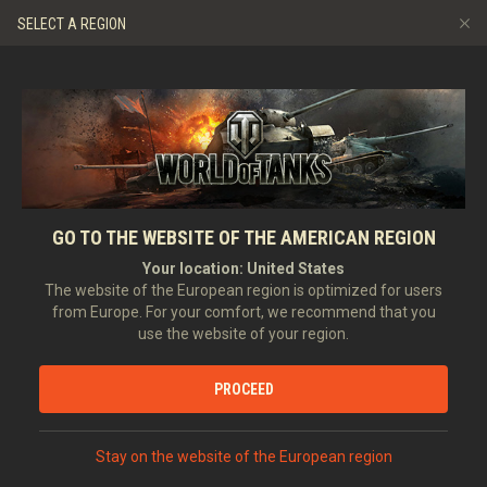
Игры
Сервисы
Премиум магазин
SELECT A REGION
Пригласить друга
Играем по правилам
Музыка
Центр поддержки
Discord
Wargaming.net Game Center
Портал модов
Руководство по Twitch Drops
Медиа
GO TO THE WEBSITE OF THE AMERICAN REGION
Your location:
United States
The website of the European region is optimized for users
ПУТЬ НИНДЗЯ
from Europe. For your comfort, we recommend that you
use the website of your region.
С 3 ПО 17 МАЯ
PROCEED
СОБЫТИЕ ЗАКОНЧИЛОСЬ
Stay on the website of the European region