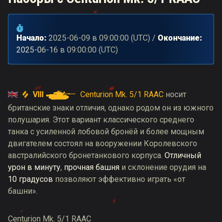
Начало:
2025-06-09
в
09:00:00
(
UTC
) /
Окончание:
2025-06-16
в
09:00:00
(
UTC
)
VIII
Centurion Mk. 5/1 RAAC
носит
британские знаки отличия, однако родом он из южного
полушария. Этот вариант классического среднего
танка с усиленной лобовой бронёй и более мощным
двигателем состоял на вооружении Королевского
австралийского бронетанкового корпуса.
Отличный
урон в минуту
,
прочная башня
и склонение орудия на
10 градусов
позволяют эффективно играть «от
башни».
Centurion Mk. 5/1 RAAC