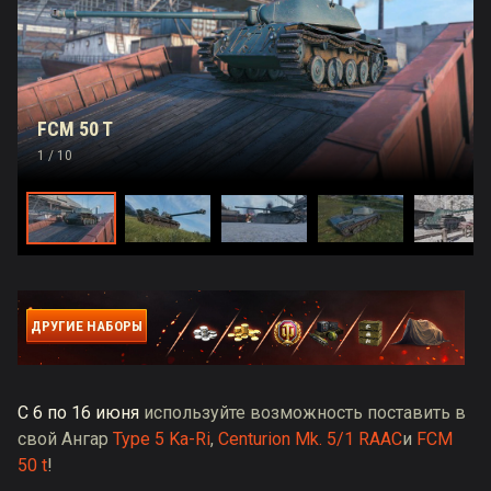
FCM 50 T
1
/ 10
ДРУГИЕ НАБОРЫ
С 6 по 16 июня
используйте возможность поставить в
свой Ангар
Type 5 Ka-Ri
,
Centurion Mk. 5/1 RAAC
и
FCM
50 t
!