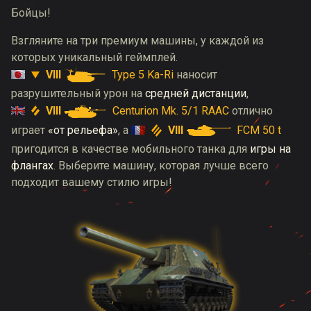
Бойцы!
Взгляните на три премиум машины, у каждой из
которых уникальный геймплей.
VIII
Type 5 Ka-Ri
наносит
разрушительный урон на
средней дистанции
,
VIII
Centurion Mk. 5/1 RAAC
отлично
VIII
FCM 50 t
играет
«от рельефа»
, а
пригодится в качестве мобильного танка для
игры на
флангах
. Выберите машину, которая лучше всего
подходит вашему стилю игры!