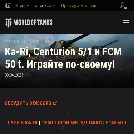
Игры
Сервисы
Премиум магазин
Пригласить друга
Играем по правилам
Музыка
Центр поддержки
Discord
Wargaming.net Game Center
Портал модов
Руководство по Twitch Drops
ГЛАВНАЯ
НОВОСТИ
АКЦИИ
Ka-Ri, Centurion 5/1 и FCM
Медиа
50 t. Играйте по-своему!
09.06.2025
ОБСУДИТЬ В DISCORD
TYPE 5 KA-RI
|
CENTURION MK. 5/1 RAAC
|
FCM 50 T