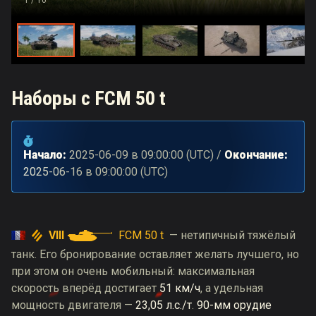
Наборы с FCM 50 t
Начало:
2025-06-09
в
09:00:00
(
UTC
) /
Окончание:
2025-06-16
в
09:00:00
(
UTC
)
VIII
FCM 50 t
— нетипичный тяжёлый
танк. Его бронирование оставляет желать лучшего, но
при этом он очень мобильный: максимальная
скорость вперёд достигает
51 км/ч
, а удельная
мощность двигателя —
23,05 л.с./т
.
90-мм орудие