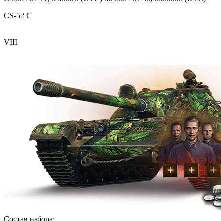
CS-52 C
VIII
Состав набора: