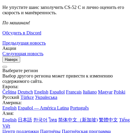
Не упустите шанс заполучить CS-52 C и лично оценить его
скорость и манёвренность.
По машинам!
Обсудить в Discord
Предыдущая новость
Акции
Следующая новость
Наверх
Выберите регион
Выбор другого региона может привести к изменению
содержимого сайта.
Европа:
Čeština
Deutsch
English
Español
Français
Italiano
Magyar
Polski
Русский
Türkçe
Українська
Америка:
English
Español — América Latina
Português
Азия:
English
日本語
한국어
ไทย
简体中文（新加坡)
繁體中文
Tiếng
Việt
Центр поддержки
Партнёры
Партнёрская программа