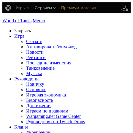
Игры
Сервисы
Премиум магазин
Центр поддержки
World of Tanks
Меню
Закрыть
Игра
Скачать
Активировать бонус-код
Новости
Рейтинги
Последние изменения
Танковедение
Музыка
Руководства
Новичку
Основное
Игровая экономика
Безопасность
Достижения
Играем по правилам
Wargaming.net Game Center
Руководство по Twitch Drops
Кланы
Укрепрайон