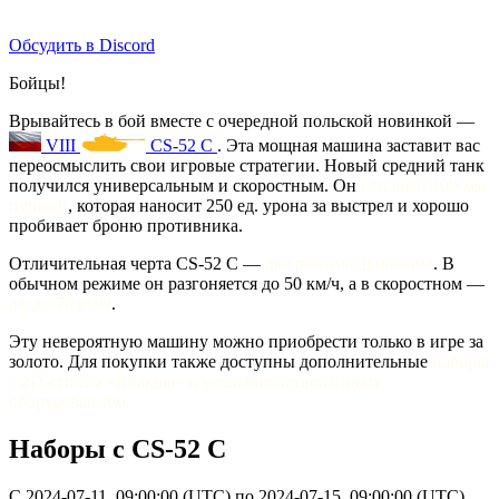
Обсудить в Discord
Бойцы!
Врывайтесь в бой вместе с очередной польской новинкой —
VIII
CS-52 C
. Эта мощная машина заставит вас
переосмыслить свои игровые стратегии. Новый средний танк
получился универсальным и скоростным. Он
оснащён 100-мм
пушкой
, которая наносит 250 ед. урона за выстрел и хорошо
пробивает броню противника.
Отличительная черта CS-52 C —
два режима движения
. В
обычном режиме он разгоняется до 50 км/ч, а в скоростном —
аж до 70 км/ч
.
Эту невероятную машину можно приобрести только в игре за
золото. Для покупки также доступны дополнительные
наборы
с 2D-стилем «Квакша» и усовершенствованным
оборудованием.
Наборы с CS-52 C
С
2024-07-11
,
09:00:00
(
UTC
) по
2024-07-15
,
09:00:00
(
UTC
)