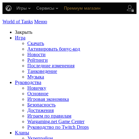
Игры
Сервисы
Премиум магазин
Центр поддержки
World of Tanks
Меню
Закрыть
Игра
Скачать
Активировать бонус-код
Новости
Рейтинги
Последние изменения
Танковедение
Музыка
Руководства
Новичку
Основное
Игровая экономика
Безопасность
Достижения
Играем по правилам
Wargaming.net Game Center
Руководство по Twitch Drops
Кланы
Укрепрайон