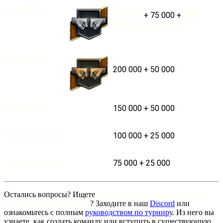
2-е место
250 000
+
75 000
+
3000
евро (на команду)
3-е место
200 000
+
50 000
4-е место
150 000
+
50 000
5-е и 6-е места
100 000
+
25 000
7-е и 8-е места
75 000
+
25 000
Остались вопросы? Ищете
товарищей в команду или хотите
узнать больше о событии
? Заходите в наш
Discord
или
ознакомьтесь с полным
руководством по турниру
. Из него вы
узнаете,
как создать команду или вступить в существующую,