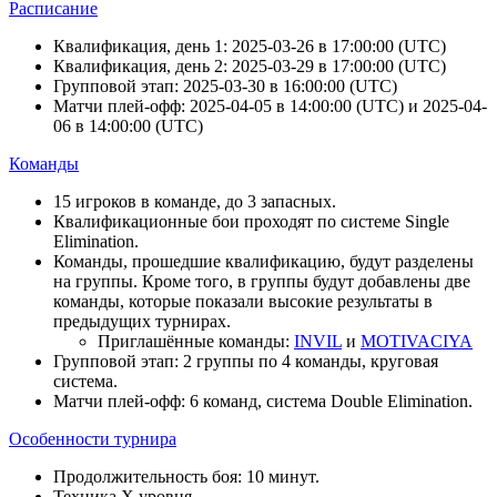
Расписание
Квалификация, день 1:
2025-03-26
в
17:00:00
(
UTC
)
Квалификация, день 2:
2025-03-29
в
17:00:00
(
UTC
)
Групповой этап:
2025-03-30
в
16:00:00
(
UTC
)
Матчи плей-офф:
2025-04-05
в
14:00:00
(
UTC
) и
2025-04-
06
в
14:00:00
(
UTC
)
Команды
15 игроков в команде, до 3 запасных.
Квалификационные бои проходят по системе Single
Elimination.
Команды, прошедшие квалификацию, будут разделены
на группы. Кроме того, в группы будут добавлены две
команды, которые показали высокие результаты в
предыдущих турнирах.
Приглашённые команды:
INVIL
и
MOTIVACIYA
Групповой этап: 2 группы по 4 команды, круговая
система.
Матчи плей-офф: 6 команд, система Double Elimination.
Особенности турнира
Продолжительность боя: 10 минут.
Техника Х уровня.