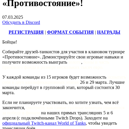
«Противостояние»!
07.03.2025
Обсудить в Discord
РЕГИСТРАЦИЯ
|
ФОРМАТ СОБЫТИЯ
|
НАГРАДЫ
Бойцы!
Собирайте друзей-танкистов для участия в клановом турнире
«Противостояние». Демонстрируйте свои игровые навыки и
получите возможность выиграть
золото
,
боны
и часть
призового фонда в размере нескольких тысяч евро.
У каждой команды из 15 игроков будет возможность
испытать
себя в двух квалификационных этапах
26 и 29 марта. Лучшие
команды перейдут в групповой этап, который состоится 30
марта.
Если не планируете участвовать, но хотите узнать, чем всё
закончится,
смотрите, как самые грозные команды сражаются
за победу в финале
на наших прямых трансляциях 5 и 6
апреля (с подключёнными Twitch Drops). Заходите на
официальный Twitch-канал World of Tanks
, чтобы увидеть
трансляции боёв.