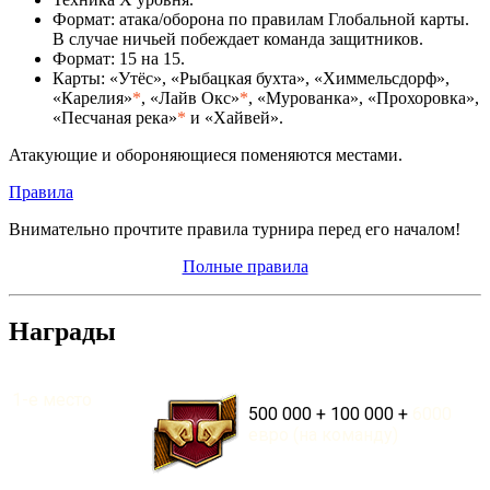
Формат: атака/оборона по правилам Глобальной карты.
В случае ничьей побеждает команда защитников.
Формат: 15 на 15.
Карты: «Утёс», «Рыбацкая бухта», «Химмельсдорф»,
«Карелия»
*
, «Лайв Окс»
*
, «Мурованка», «Прохоровка»,
«Песчаная река»
*
и «Хайвей».
Атакующие и обороняющиеся поменяются местами.
Правила
Внимательно прочтите правила турнира перед его началом!
Полные правила
Награды
1-е место
500 000
+
100 000
+
6000
евро (на команду)