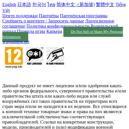
English
日本語
한국어
ไทย
简体中文（新加坡)
繁體中文
Tiếng
Việt
Центр поддержки
Партнёры
Партнёрская программа
Сообщить о контенте / Запросить данные
Лицензионное
соглашение
Политика конфиденциальности
Родительский
портал
Правила игры
Карьера
Do Not Sell or Share My Personal
Information
wargaming.net
Данный продукт не имеет лицензии и/или одобрения каких-
либо органов федерального, суверенного правительства и/или
правительства штата или каких-либо видов или служб
вооружённых сил таких правительств на территории всех
стран мира и/или не находится в их ведении. Все относящиеся
к военной технике товарные знаки и права на них являются
исключительной собственностью соответствующих
правообладателей. Ссылки на конкретные конструкции,
модели, производителей и (или) модификации военной