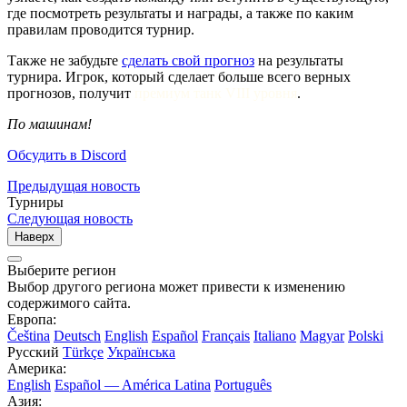
где посмотреть результаты и награды, а также по каким
правилам проводится турнир
.
Также не забудьте
сделать свой прогноз
на результаты
турнира. Игрок, который сделает больше всего верных
прогнозов, получит
премиум танк VIII уровня
.
По машинам!
Обсудить в Discord
Предыдущая новость
Турниры
Следующая новость
Наверх
Выберите регион
Выбор другого региона может привести к изменению
содержимого сайта.
Европа:
Čeština
Deutsch
English
Español
Français
Italiano
Magyar
Polski
Русский
Türkçe
Українська
Америка:
English
Español — América Latina
Português
Азия: