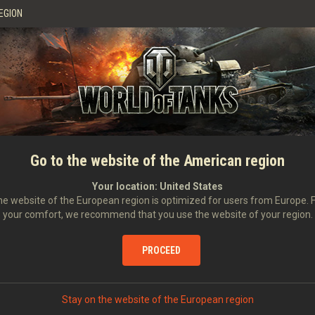
EGION
и навыком «Боевое братство» в качестве «нулевого»;
аптечек и
5 Автоматических огнетушителей;
2 комбинированных личных резерва: +200% к опыту
Go to the website of the American region
Your location:
United States
а, чтобы прослушать примеры его уникальной командирск
e website of the European region is optimized for users from Europe. 
your comfort, we recommend that you use the website of your region.
PROCEED
Stay on the website of the European region