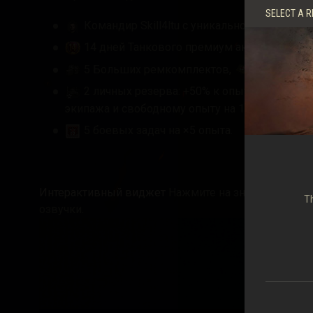
SELECT A R
Командир Skill4ltu с уникальной озвучкой 
14 дней Танкового премиум аккаунта;
5 Больших ремкомплектов,
5 Больших 
2 личных резерва: +50% к опыту на 1 ч и
экипажа и свободному опыту на 1 ч;
5 боевых задач на ×5 опыта.
Интерактивный виджет
Нажмите на значок блогер
Th
озвучки.