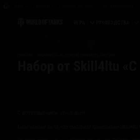
Игры
Сервисы
Премиум магазин
Центр поддержки
ИГРА
РУКОВОДСТВА
Скачать
Новичку
ГЛАВНАЯ
СРАЖАЙТЕСЬ НА СТОРОНЕ ЛЮБИМОГО БЛОГЕРА!
Активировать бонус-код
Основное
Набор от Skill4ltu «
Новости
Игровая экономика
Рейтинги
Безопасность
Последние изменения
Достижения
С возвращением, командир!
Танковедение
Играем по правилам
Благодарим за то, что смотрите трансляции Skill4ltu 
Музыка
Wargaming.net Game 