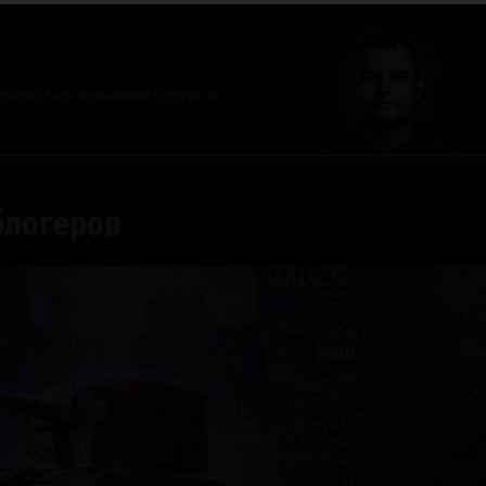
ём канале мы выполняем задачи на
блогеров