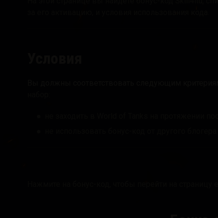
На этой странице вы найдёте бонус-код Skill4ltu, с
за его активацию, и условия использования кода.
Руководство по Twit
Условия
Вы должны соответствовать следующим критерия
набор:
не заходить в World of Tanks на протяжении по
не использовать бонус-код от другого блогера
Нажмите на бонус-код, чтобы перейти на страницу 