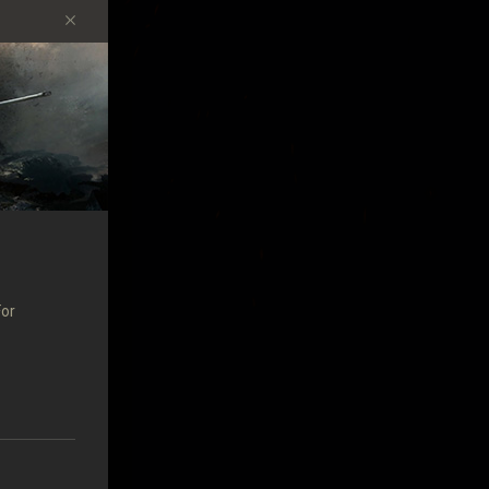
ой
For