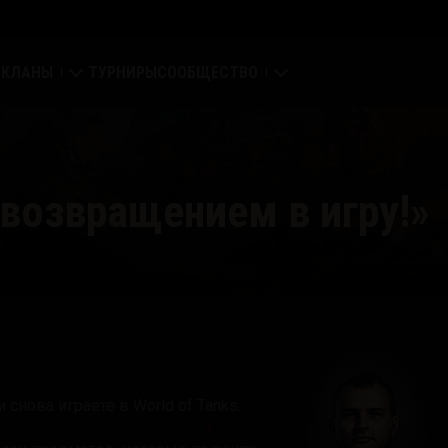
КЛАНЫ
ТУРНИРЫ
СООБЩЕСТВО
Укрепрайон
Мой профиль
Глобальная карта
Поиск игроков
С возвращением в игру!»
Рейтинг кланов
Пригласить друга
Клановый портал
Discord
Портал модов
Медиа
и снова играете в World of Tanks.
Center