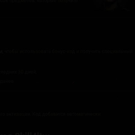
писок предметов, которые получите
ch Drops
м
, чтобы использовать бонус-код и получить специальный
следних 30 дней;
 ранее.
его активации. Код добавится автоматически.