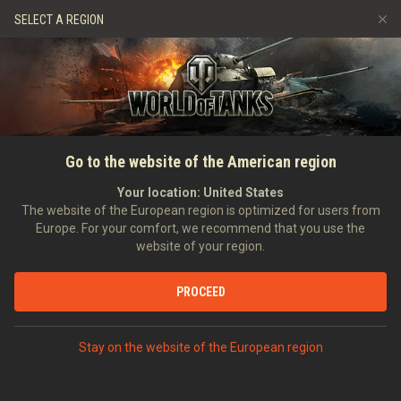
Bejelentkezés
vagy
fiók létrehozása
SELECT A REGION
Barát ajánlása
Fair Play irányelvek
Zene
Discord
Wargaming.net játékközpont
Mod Hub
Twitch Drops útmutató
Go to the website of the American region
Média
Your location:
United States
The website of the European region is optimized for users from
Europe. For your comfort, we recommend that you use the
website of your region.
PROCEED
Stay on the website of the European region
FŐOLDAL
TANKOPÉDIA
EGYESÜLT KIRÁLYSÁG
NEHÉZ HARCKOCSIK
VIII