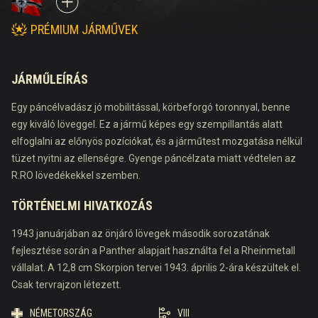
PRÉMIUM JÁRMŰVEK
JÁRMŰLEÍRÁS
Egy páncélvadász jó mobilitással, körbeforgó toronnyal, benne
egy kiváló löveggel. Ez a jármű képes egy szempillantás alatt
elfoglalni az előnyös pozíciókat, és a járműtest mozgatása nélkül
tüzet nyitni az ellenségre. Gyenge páncélzata miatt védtelen az
R.RO lövedékekkel szemben.
TÖRTÉNELMI HIVATKOZÁS
1943 januárjában az önjáró lövegek második sorozatának
fejlesztése során a Panther alapjait használta fel a Rheinmetall
vállalat. A 12,8 cm Skorpion tervei 1943. április 2-ára készültek el.
Csak tervrajzon létezett.
NÉMETORSZÁG
VIII