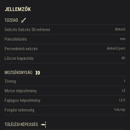
JELLEMZŐK
TŰZERŐ
Sebzés
Sebzés 50 méteres
életerő
Páncélátütés
mm
Percenkénti sebzés
életerő/perc
Lőszer kapacitás
db
MOZGÉKONYSÁG
Tömeg
t
Motor teljesítmény
LE
Fajlagos teljesítmény
LE/t
Forgási sebesség
fok/mp
TÚLÉLÉSI KÉPESSÉG