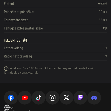
Életerő
életerő
Páncéltest páncélzat
/
/
mm
Toronypáncélzat
/
/
mm
Felfüggesztés javítási ideje
mp
FELDERÍTÉS
Látótávolság
m
Rádió hatótávolság
m
A jellemzők a 100%-osan kiképzett legénységgel rendelkező
járművekre vonatkoznak.