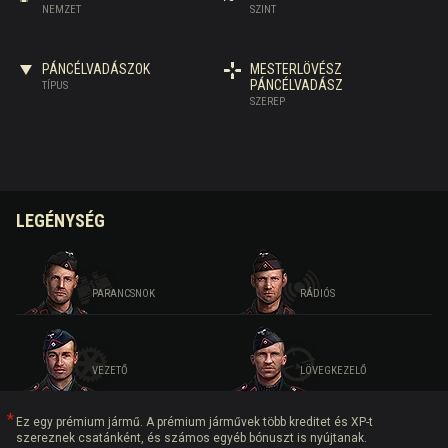
NEMZET
SZINT
PÁNCÉLVADÁSZOK
MESTERLÖVÉSZ
PÁNCÉLVADÁSZ
TÍPUS
SZEREP
LEGÉNYSÉG
PARANCSNOK
RÁDIÓS
VEZETŐ
LÖVEGKEZELŐ
Ez egy prémium jármű. A prémium járművek több kreditet és XP-t
szereznek csatánként, és számos egyéb bónuszt is nyújtanak.