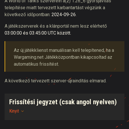
A World of Tanks szerverein a(z) 1.26_6 gyorsjavítás
telepítése miatt tervezett karbantartást végzünk a
következő időpontban:
2024-09-26
.
A játékszerverek és a klánportál nem lesz elérhető
03:00:00
és
03:45:00
UTC
között.
Az új játékklienst manuálisan kell telepítened, ha a
Wargaming.net Játékközpontban kikapcsoltad az
automatikus frissítést.
A következő tervezett szerver-újraindítás elmarad.
Frissítési jegyzet (csak angol nyelven)
Kinyit