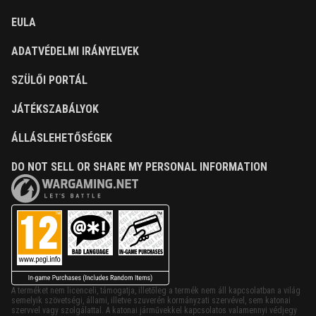
EULA
ADATVÉDELMI IRÁNYELVEK
SZÜLŐI PORTÁL
JÁTÉKSZABÁLYOK
ÁLLÁSLEHETŐSÉGEK
DO NOT SELL OR SHARE MY PERSONAL INFORMATION
A terméket nem licenceli, támogatja, illetőleg a termék nem áll kapcsolatban a világ
semelyik szövetségi, állami, illetve szuverén kormányzati szervével, sem katonai
szervvel vagy szolgálattal. A katonai járművekkel kapcsolatos valamennyi védjegy