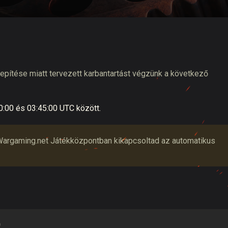
tó
lepítése miatt tervezett karbantartást végzünk a következő
0:00
és
03:45:00
UTC
között.
 a Wargaming.net Játékközpontban kikapcsoltad az automatikus
)