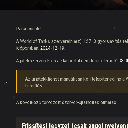
Twitch Drops útmuta
Parancsnok!
A World of Tanks szerverein a(z) 1.27_3 gyorsjavítás te
időpontban:
2024-12-19
.
A játékszerverek és a klánportál nem lesz elérhető
03:0
Az új játékklienst manuálisan kell telepítened, ha
frissítést.
A következő tervezett szerver-újraindítás elmarad.
Frissítési jegyzet (csak angol nyelven