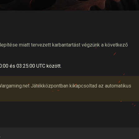
tó
elepítése miatt tervezett karbantartást végzünk a következő
0:00
és
03:25:00
UTC
között.
 a Wargaming.net Játékközpontban kikapcsoltad az automatikus
)