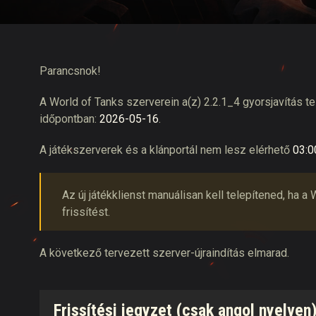
Twitch Drops útmuta
Parancsnok!
A World of Tanks szerverein a(z) 2.2.1_4 gyorsjavítás t
időpontban:
2026-05-16
.
A játékszerverek és a klánportál nem lesz elérhető
03:0
Az új játékklienst manuálisan kell telepítened, ha
frissítést.
A következő tervezett szerver-újraindítás elmarad.
Frissítési jegyzet (csak angol nyelven