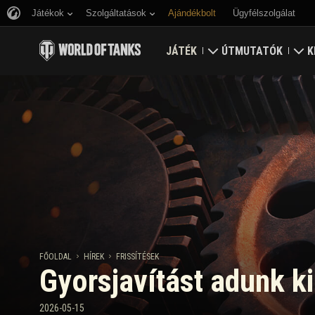
Játékok
Szolgáltatások
Ajándékbolt
Ügyfélszolgálat
JÁTÉK
ÚTMUTATÓK
K
Töltsd le most
Útmutató újoncoknak
E
Bónusz kódok beváltása
Általános útmutató
V
Hírek
Játék gazdaság
K
Értékelések
Fiók biztonság
Frissítések
Eredmények
FŐOLDAL
HÍREK
FRISSÍTÉSEK
Gyorsjavítást adunk ki
Tankopédia
Fair Play irányelvek
Zene
Wargaming.net játék
2026-05-15