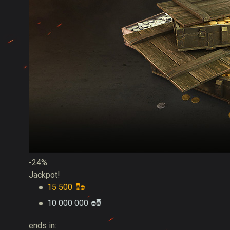
-24%
Jackpot!
15 500
10 000 000
ends in: