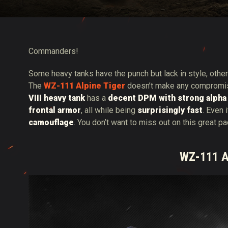
Twitch Drops útmuta
Commanders!
Some heavy tanks have the punch but lack in style, others
The
WZ-111 Alpine Tiger
doesn’t make any compromis
VIII heavy tank
has a
decent DPM with strong alph
frontal armor
, all while being
surprisingly fast
. Even 
camouflage
. You don’t want to miss out on this great p
WZ-111 Al