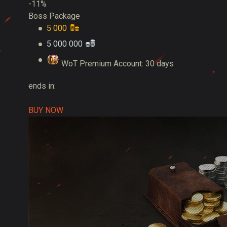
-11%
Boss Package
5 000
5 000 000
WoT Premium Account: 30 days
ends in:
BUY NOW