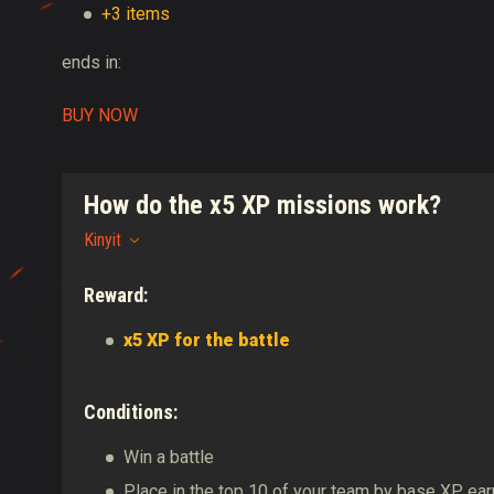
+3 items
ends in:
BUY NOW
How do the x5 XP missions work?
Kinyit
Reward:
x5 XP for the battle
Conditions:
Win a battle
Place in the top 10 of your team by base XP ea