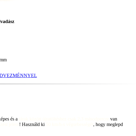
lvadász
0 mm
EDVEZMÉNNYEL
épes és a
tárak között újratöltéshez csak 2,3 másodpercre
van
zést jelent
! Használd ki
50 km/h-s végsebességét
, hogy meglepd