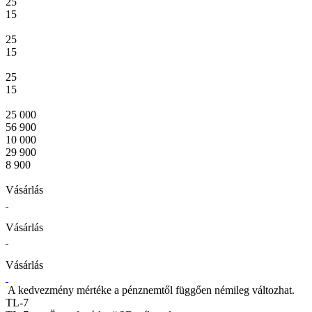
25
15
25
15
25
15
25 000
56 900
10 000
29 900
8 900
Vásárlás
Vásárlás
Vásárlás
A kedvezmény mértéke a pénznemtől függően némileg változhat.
TL-7