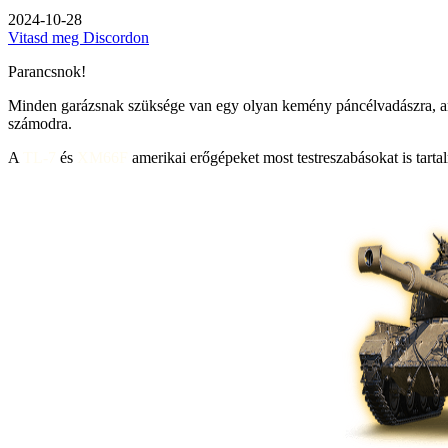
2024-10-28
Vitasd meg Discordon
Parancsnok!
Minden garázsnak szüksége van egy olyan kemény páncélvadászra, amel
számodra.
A
TL-7
és
XM66F
amerikai erőgépeket most testreszabásokat is tar