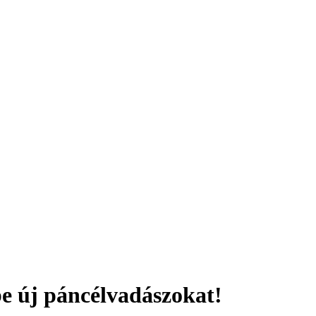
e új páncélvadászokat!