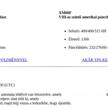
XM66F
dász
VIII-as szintű amerikai páncé
Sebzés: 400/400/515 HP
Életerő: 1300
5 mm
Páncélátütés: 232/276/6
DVEZMÉNNYEL
AKÁR 33% K
00
(
UTC
)
 automata töltővel van felszerelve, amely
lövésenként 360-as sebzésre
k
dperc alatt üríti ki, amely
1440 potenciális középtávú és közelharci seb
l, majd bújj vissza a fedezékbe, hogy újratölts.