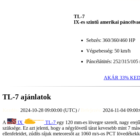
TL-7
IX-es szintű amerikai páncélva
Sebzés: 360/360/460 HP
Végsebesség: 50 km/h
Páncélátütés: 252/315/10
AKÁR 33% KE
TL-7 ajánlatok
Kezdés:
2024-10-28
09:00:00
(
UTC
) /
Befejezés:
2024-11-04
09:00:
A
IX
TL-7
egy 120 mm-es lövegre szerelt, nagy erejű
szüksége. Ez azt jelenti, hogy a négylövetű tárat kevesebb mint 7 máso
ellenfeleidet, zúdíts rájuk meteoresőt az 1060 m/s-os PCT lövedékekke