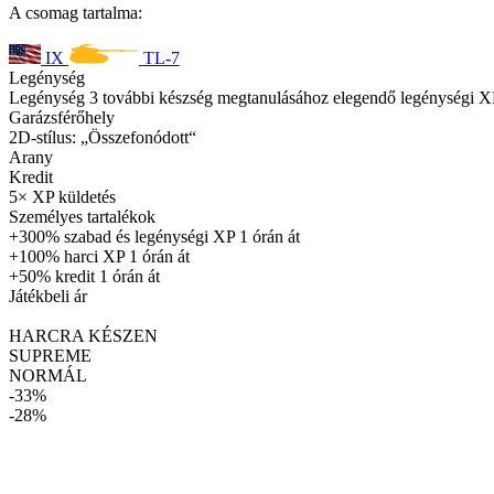
A csomag tartalma:
IX
TL-7
Legénység
Legénység 3 további készség megtanulásához elegendő legénységi X
Garázsférőhely
2D-stílus: „Összefonódott“
Arany
Kredit
5× XP küldetés
Személyes tartalékok
+300% szabad és legénységi XP 1 órán át
+100% harci XP 1 órán át
+50% kredit 1 órán át
Játékbeli ár
HARCRA KÉSZEN
SUPREME
NORMÁL
-33%
-28%