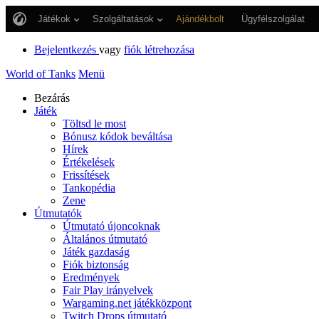
Játékok
Szolgáltatások
Ajándékbolt
Ügyfélszolgálat
Bejelentkezés
vagy
fiók létrehozása
World of Tanks
Menü
Bezárás
Játék
Töltsd le most
Bónusz kódok beváltása
Hírek
Értékelések
Frissítések
Tankopédia
Zene
Útmutatók
Útmutató újoncoknak
Általános útmutató
Játék gazdaság
Fiók biztonság
Eredmények
Fair Play irányelvek
Wargaming.net játékközpont
Twitch Drops útmutató