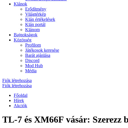
Klánok
Erődítmény
Világtérkép
Klán értékelések
Klán portál
Klánom
Bajnokságok
Közösség
Profilom
Játékosok keresése
Barát ajánlása
Discord
Mod Hub
Média
Fiók létrehozása
Fiók létrehozása
Főoldal
Hírek
Akciók
TL-7 és XM66F vásár: Szerezz b