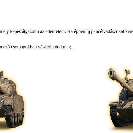
y képes átgázolni az ellenfelein. Ha éppen új páncélvadászokat keres
talmazó csomagokban vásárolhatod meg.