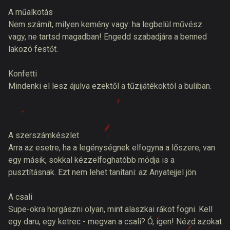
A műalkotás
Nem számít, milyen kemény vagy: ha legbelül művész
vagy, ne tartsd magadban! Engedd szabadjára a benned
lakozó festőt.
Konfetti
Mindenki el lesz ájulva ezektől a tűzijátékoktól a buliban.
A szerszámkészlet
Arra az esetre, ha a legénységnek elfogyna a lőszere, van
egy másik, sokkal kézzelfoghatóbb módja is a
pusztításnak. Ezt nem lehet tanítani: az Anyatejjel jön.
A csali
Supe-okra horgászni olyan, mint alaszkai rákot fogni. Kell
egy daru, egy ketrec - megvan a csali? Ó, igen! Nézd azokat