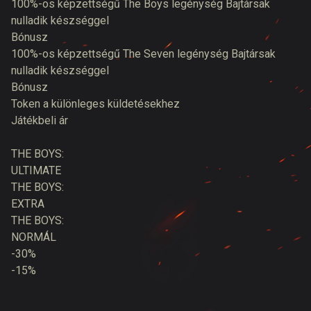
100%-os képzettségű The Boys legénység Bajtársak
nulladik készséggel
Bónusz
100%-os képzettségű The Seven legénység Bajtársak
nulladik készséggel
Bónusz
Token a különleges küldetésekhez
Játékbeli ár
THE BOYS:
ULTIMATE
THE BOYS:
EXTRA
THE BOYS:
NORMÁL
-30%
-15%