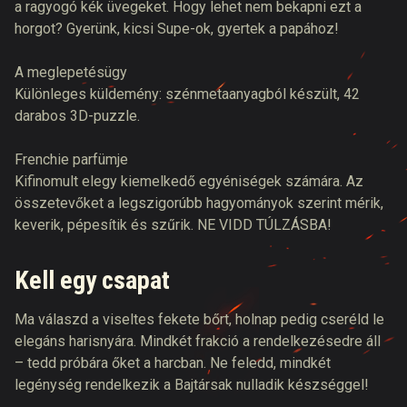
a ragyogó kék üvegeket. Hogy lehet nem bekapni ezt a
horgot? Gyerünk, kicsi Supe-ok, gyertek a papához!
A meglepetésügy
Különleges küldemény: szénmetaanyagból készült, 42
darabos 3D-puzzle.
Frenchie parfümje
Kifinomult elegy kiemelkedő egyéniségek számára. Az
összetevőket a legszigorúbb hagyományok szerint mérik,
keverik, pépesítik és szűrik. NE VIDD TÚLZÁSBA!
Kell egy csapat
Ma válaszd a viseltes fekete bőrt, holnap pedig cseréld le
elegáns harisnyára. Mindkét frakció a rendelkezésedre áll
– tedd próbára őket a harcban. Ne feledd, mindkét
legénység rendelkezik a Bajtársak nulladik készséggel!