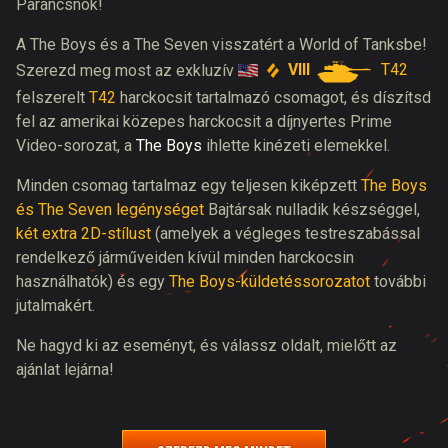
Parancsnok!
A The Boys és a The Seven visszatért a World of Tanksbe!
VIII
T42
Szerezd meg most az exkluzív
felszerelt
T42
harckocsit tartalmazó csomagot, és díszítsd
fel az amerikai közepes harckocsit a díjnyertes Prime
Video-sorozat, a
The Boys
ihlette kinézeti elemekkel.
Minden csomag tartalmaz egy teljesen kiképzett
The Boys
és The Seven legénységet
Bajtársak nulladik készséggel,
két extra 2D-stílust
(amelyek a végleges testreszabással
rendelkező járműveiden kívül minden harckocsin
használhatók) és egy
The Boys-küldetéssorozatot
további
jutalmakért.
Ne hagyd ki az eseményt, és válassz oldalt, mielőtt az
ajánlat lejárna!