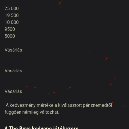
25 000
19 500
10 000
9500
5000
Vásárlás
Vásárlás
Vásárlás
A kedvezmény mértéke a kiválasztott pénznemedtől
függően némileg változhat.
A The Boys kedvenc játékszere