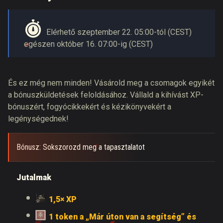
Elérhető szeptember 22. 05:00-tól (CEST)
egészen október 16. 07:00-ig (CEST)
És ez még nem minden! Vásárold meg a csomagok egyikét
a bónuszküldetések feloldásához. Vállald a kihívást XP-
bónuszért, fogyócikkekért és kézikönyvekért a
legénységednek!
Bónusz: Sokszorozd meg a tapasztalatot
Jutalmak
1,5× XP
1 token a „Már úton van a segítség” és