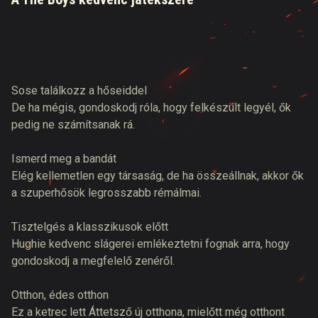
Sose találkozz a hőseiddel
De ha mégis, gondoskodj róla, hogy felkészült legyél, ők
pedig ne számítsanak rá.
Ismerd meg a bandát
Elég kellemetlen egy társaság, de ha összeállnak, akkor ők
a szuperhősök legrosszabb rémálmai.
Tisztelgés a klasszikusok előtt
Hughie kedvenc slágerei emlékeztetni fognak arra, hogy
gondoskodj a megfelelő zenéről.
Otthon, édes otthon
Ez a ketrec lett Áttetsző új otthona, mielőtt még otthont