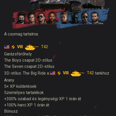
A csomag tartalma:
VIII
T42
Garázsférőhely
The Boys csapat 2D-stílus
The Seven csapat 2D-stílus
VIII
T42
3D-stílus: The Big Ride a
tankhoz
Arany
5× XP küldetések
Személyes tartalékok
+300% szabad és legénységi XP 1 órán át
+100% harci XP 1 órán át
Bónusz