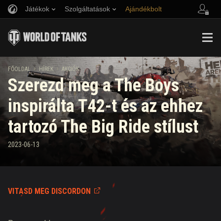
Játékok
Szolgáltatások
Ajándékbolt
Barát ajánlása
Fair Play irányelvek
Zene
Ügyfélszolgálat
Discord
Wargaming.net játékközpont
Mod Hub
Twitch Drops útmutató
FŐOLDAL
HÍREK
AKCIÓK
Szerezd meg a The Boys
Média
inspirálta T42-t és az ehhez
tartozó The Big Ride stílust
2023-06-13
VITASD MEG DISCORDON