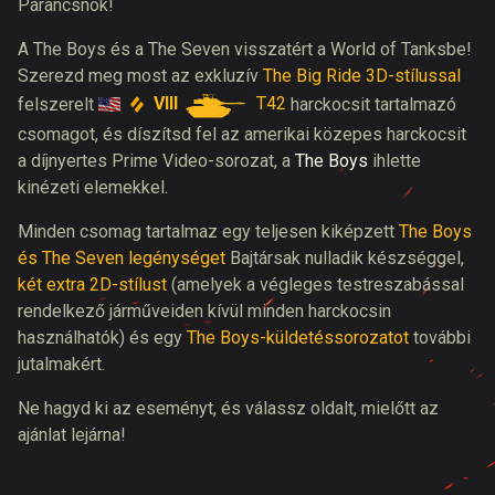
Parancsnok!
A The Boys és a The Seven visszatért a World of Tanksbe!
Szerezd meg most az exkluzív
The Big Ride 3D-stílussal
VIII
T42
felszerelt
harckocsit tartalmazó
csomagot, és díszítsd fel az amerikai közepes harckocsit
a díjnyertes Prime Video-sorozat, a
The Boys
ihlette
kinézeti elemekkel.
Minden csomag tartalmaz egy teljesen kiképzett
The Boys
és The Seven legénységet
Bajtársak nulladik készséggel,
két extra 2D-stílust
(amelyek a végleges testreszabással
rendelkező járműveiden kívül minden harckocsin
használhatók) és egy
The Boys-küldetéssorozatot
további
jutalmakért.
Ne hagyd ki az eseményt, és válassz oldalt, mielőtt az
ajánlat lejárna!