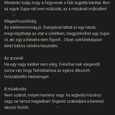
Mindenki tudja, hogy a fegyverek a fiúk legjobb barátai. Ami
az egyik Supe-nál nem működik, az a másiknál működhet.
Magasfeszültség
Az elektromosság jó. Energiával láthat el egy házat,
megvilágíthatja az utat a sötétben, megpörkölhet egy Supe-
ot, aki egy pillanatra nem figyelt... Olyan sokféleképpen
lehet békés célokra használni.
Az arzenál
Ha egy nagy kaliber nem elég, Frenchie-nek elegendő
cucca van, hogy felrobbantsa az egész átkozott
felszabadító hadsereget.
A műalkotás
Nem számít, milyen kemény vagy: ha legbelül művész
vagy, ne tartsd magadban! Engedd szabadjára a benned
lakozó festőt.