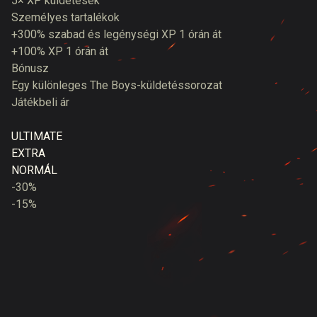
5× XP küldetések
Személyes tartalékok
+300% szabad és legénységi XP 1 órán át
+100% XP 1 órán át
Bónusz
Egy különleges The Boys-küldetéssorozat
Játékbeli ár
ULTIMATE
EXTRA
NORMÁL
-30%
-15%