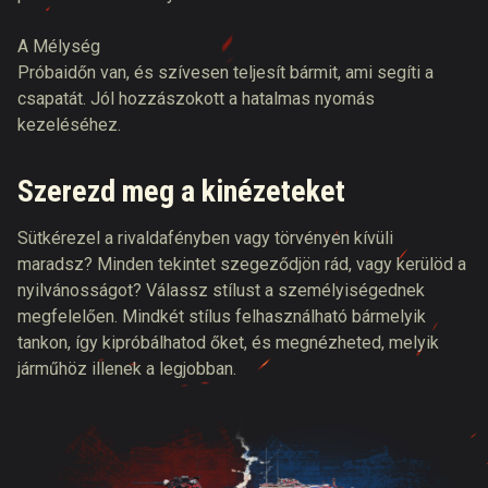
A Mélység
Próbaidőn van, és szívesen teljesít bármit, ami segíti a
csapatát. Jól hozzászokott a hatalmas nyomás
kezeléséhez.
Szerezd meg a kinézeteket
Sütkérezel a rivaldafényben vagy törvényen kívüli
maradsz? Minden tekintet szegeződjön rád, vagy kerülöd a
nyilvánosságot? Válassz stílust a személyiségednek
megfelelően. Mindkét stílus felhasználható bármelyik
tankon, így kipróbálhatod őket, és megnézheted, melyik
járműhöz illenek a legjobban.