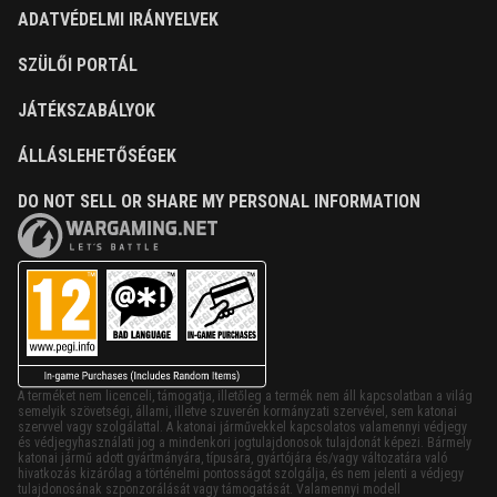
ADATVÉDELMI IRÁNYELVEK
SZÜLŐI PORTÁL
JÁTÉKSZABÁLYOK
ÁLLÁSLEHETŐSÉGEK
DO NOT SELL OR SHARE MY PERSONAL INFORMATION
A terméket nem licenceli, támogatja, illetőleg a termék nem áll kapcsolatban a világ
semelyik szövetségi, állami, illetve szuverén kormányzati szervével, sem katonai
szervvel vagy szolgálattal. A katonai járművekkel kapcsolatos valamennyi védjegy
és védjegyhasználati jog a mindenkori jogtulajdonosok tulajdonát képezi. Bármely
katonai jármű adott gyártmányára, típusára, gyártójára és/vagy változatára való
hivatkozás kizárólag a történelmi pontosságot szolgálja, és nem jelenti a védjegy
tulajdonosának szponzorálását vagy támogatását. Valamennyi modell