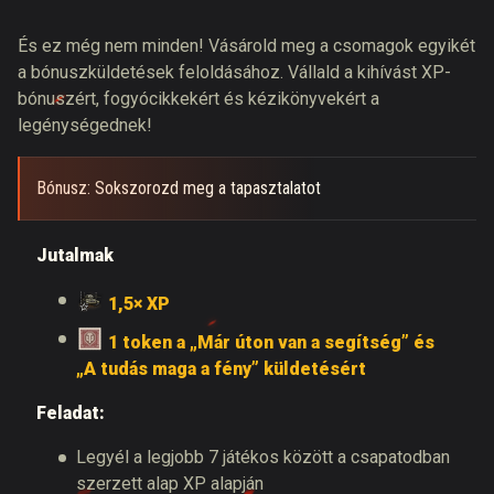
És ez még nem minden! Vásárold meg a csomagok egyikét
a bónuszküldetések feloldásához. Vállald a kihívást XP-
bónuszért, fogyócikkekért és kézikönyvekért a
legénységednek!
Bónusz: Sokszorozd meg a tapasztalatot
Jutalmak
1,5× XP
1 token a „Már úton van a segítség” és
„A tudás maga a fény” küldetésért
Feladat:
Legyél a legjobb 7 játékos között a csapatodban
szerzett alap XP alapján