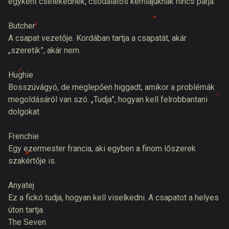
egyként cselekednek, csodálatos kémiájuknak nincs párja.
Butcher
A csapat vezetője. Kordában tartja a csapatát, akár
„szeretik”, akár nem.
Hughie
Bosszúvágyó, de meglepően higgadt, amikor a problémák
megoldásáról van szó. „Tudja”, hogyan kell felrobbantani
dolgokat.
Frenchie
Egy ezermester francia, aki egyben a finom lőszerek
szakértője is.
Anyatej
Ez a fickó tudja, hogyan kell viselkedni. A csapatot a helyes
úton tartja.
The Seven