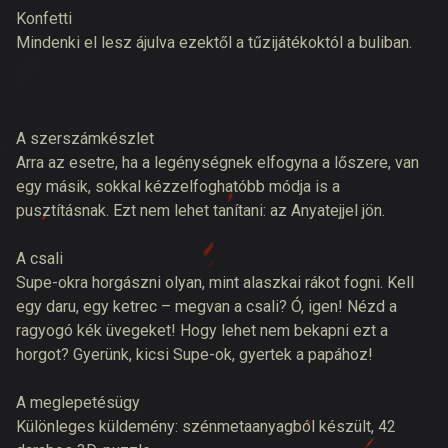
Konfetti
Mindenki el lesz ájulva ezektől a tűzijátékoktól a buliban.
A szerszámkészlet
Arra az esetre, ha a legénységnek elfogyna a lőszere, van
egy másik, sokkal kézzelfoghatóbb módja is a
pusztításnak. Ezt nem lehet tanítani: az Anyatejjel jön.
A csali
Supe-okra horgászni olyan, mint alaszkai rákot fogni. Kell
egy daru, egy ketrec – megvan a csali? Ó, igen! Nézd a
ragyogó kék üvegeket! Hogy lehet nem bekapni ezt a
horgot? Gyerünk, kicsi Supe-ok, gyertek a papához!
A meglepetésügy
Különleges küldemény: szénmetaanyagból készült, 42