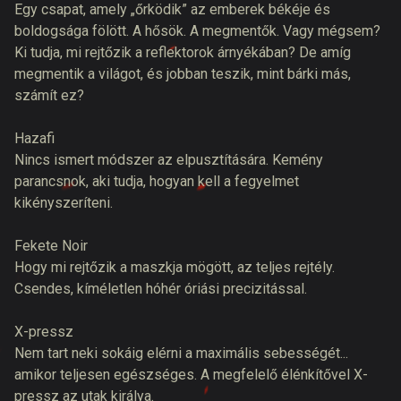
Egy csapat, amely „őrködik” az emberek békéje és
boldogsága fölött. A hősök. A megmentők. Vagy mégsem?
Ki tudja, mi rejtőzik a reflektorok árnyékában? De amíg
megmentik a világot, és jobban teszik, mint bárki más,
számít ez?
Hazafi
Nincs ismert módszer az elpusztítására. Kemény
parancsnok, aki tudja, hogyan kell a fegyelmet
kikényszeríteni.
Fekete Noir
Hogy mi rejtőzik a maszkja mögött, az teljes rejtély.
Csendes, kíméletlen hóhér óriási precizitással.
X-pressz
Nem tart neki sokáig elérni a maximális sebességét...
amikor teljesen egészséges. A megfelelő élénkítővel X-
pressz az utak királya.