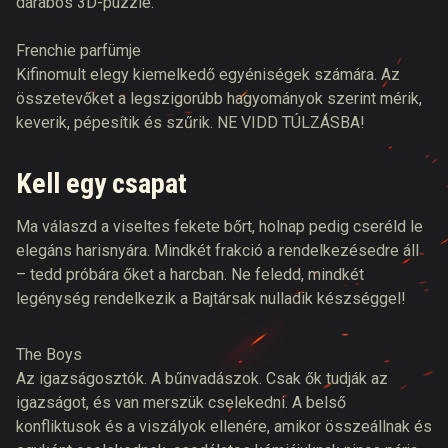
darabos 3D-puzzle.
Frenchie parfümje
Kifinomult elegy kiemelkedő egyéniségek számára. Az
összetevőket a legszigorúbb hagyományok szerint mérik,
keverik, pépesítik és szűrik. NE VIDD TÚLZÁSBA!
Kell egy csapat
Ma válaszd a viseltes fekete bőrt, holnap pedig cseréld le
elegáns harisnyára. Mindkét frakció a rendelkezésedre áll
– tedd próbára őket a harcban. Ne feledd, mindkét
legénység rendelkezik a Bajtársak nulladik készséggel!
The Boys
Az igazságosztók. A bűnvadászok. Csak ők tudják az
igazságot, és van merszük cselekedni. A belső
konfliktusok és a viszályok ellenére, amikor összeállnak és