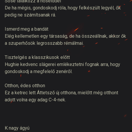
Sose találkozz a hőseiddel
De ha mégis, gondoskodj róla, hogy felkészült legyél, ők
pedig ne számítsanak rá.
Ismerd meg a bandát
Elég kellemetlen egy társaság, de ha összeállnak, akkor ők
a szuperhősök legrosszabb rémálmai.
Tisztelgés a klasszikusok előtt
Hughie kedvenc slágerei emlékeztetni fognak arra, hogy
gondoskodj a megfelelő zenéről.
Otthon, édes otthon
Ez a ketrec lett Áttetsző új otthona, mielőtt még otthont
adott volna egy adag C-4-nek.
K nagy ágyú