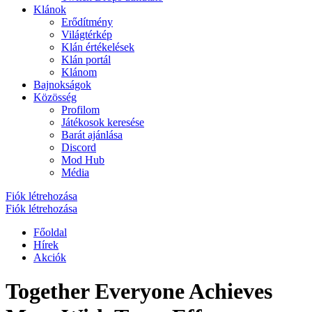
Klánok
Erődítmény
Világtérkép
Klán értékelések
Klán portál
Klánom
Bajnokságok
Közösség
Profilom
Játékosok keresése
Barát ajánlása
Discord
Mod Hub
Média
Fiók létrehozása
Fiók létrehozása
Főoldal
Hírek
Akciók
Together Everyone Achieves