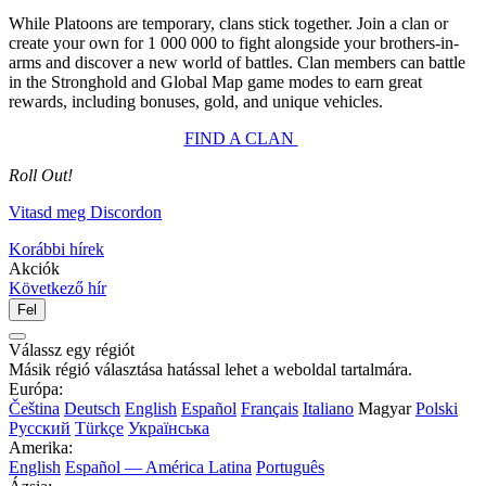
While Platoons are temporary, clans stick together. Join a clan or
create your own for
1 000 000
to fight alongside your brothers-in-
arms and discover a new world of battles. Clan members can battle
in the Stronghold and Global Map game modes to earn great
rewards, including bonuses, gold, and unique vehicles.
FIND A CLAN
Roll Out!
Vitasd meg Discordon
Korábbi hírek
Akciók
Következő hír
Fel
Válassz egy régiót
Másik régió választása hatással lehet a weboldal tartalmára.
Európa:
Čeština
Deutsch
English
Español
Français
Italiano
Magyar
Polski
Русский
Türkçe
Українська
Amerika:
English
Español — América Latina
Português