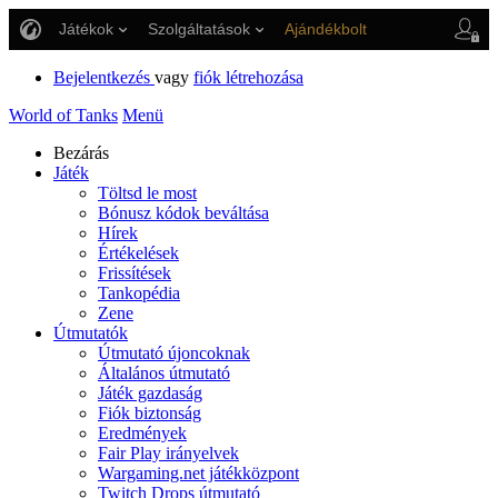
Játékok
Szolgáltatások
Ajándékbolt
Ügyfélszolgálat
Bejelentkezés
vagy
fiók létrehozása
World of Tanks
Menü
Bezárás
Játék
Töltsd le most
Bónusz kódok beváltása
Hírek
Értékelések
Frissítések
Tankopédia
Zene
Útmutatók
Útmutató újoncoknak
Általános útmutató
Játék gazdaság
Fiók biztonság
Eredmények
Fair Play irányelvek
Wargaming.net játékközpont
Twitch Drops útmutató