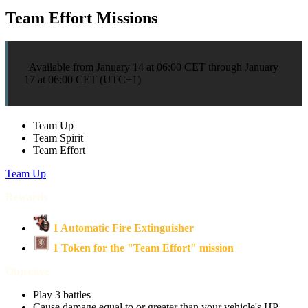
Team Effort Missions
Available from January 14 at 06:00 CET through January
17 at 06:00 CET (UTC+1)
Team Up
Team Spirit
Team Effort
Team Up
Rewards
1 Automatic Fire Extinguisher
1 Token for the "Team Effort" mission
Objective
Play 3 battles
Cause damage equal to or greater than your vehicle's HP