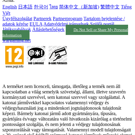
Ázsia:
English
日本語
한국어
ไทย
简体中文（新加坡)
繁體中文
Tiếng
Việt
Ügyfélszolgálat
Partnerek
Partnerprogram
Tartalom bejelentése /
adatok kérése
EULA
Adatvédelmi irányelvek
Szülői portál
Játékszabályok
Álláslehetőségek
Do Not Sell or Share My Personal
Information
wargaming.net
A terméket nem licenceli, támogatja, illetőleg a termék nem áll
kapcsolatban a világ semelyik szövetségi, állami, illetve szuverén
kormányzati szervével, sem katonai szervvel vagy szolgálattal. A
katonai járművekkel kapcsolatos valamennyi védjegy és
védjegyhasználati jog a mindenkori jogtulajdonosok tulajdonát
képezi. Bármely katonai jármű adott gyártmányára, típusára,
gyártójára és/vagy változatára való hivatkozás kizárólag a történelmi
pontosságot szolgálja, és nem jelenti a védjegy tulajdonosának
szponzorálását vagy támogatását. Valamennyi modell tulajdonságait