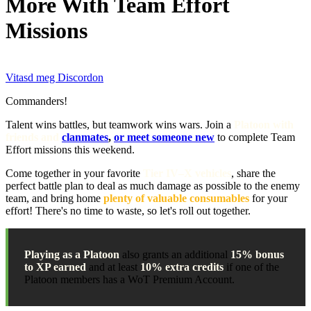
More With Team Effort
Missions
Vitasd meg Discordon
Commanders!
Talent wins battles, but teamwork wins wars. Join a
Platoon with
friends and
clanmates
,
or meet someone new
to complete Team
Effort missions this weekend.
Come together in your favorite
Tier IV–X vehicles
, share the
perfect battle plan to deal as much damage as possible to the enemy
team, and bring home
plenty of valuable consumables
for your
effort! There's no time to waste, so let's roll out together.
Playing as a Platoon
also grants an additional
15% bonus
to XP earned
and at least
10% extra credits
if one of the
Platoon members has a WoT Premium Account.