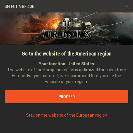
Játékok
Szolgáltatások
Ajándékbolt
SELECT A REGION
Barát ajánlása
Fair Play irányelvek
Zene
Ügyfélszolgálat
Discord
Wargaming.net játékközpont
Mod Hub
Twitch Drops útmutató
FŐOLDAL
HÍREK
AKCIÓK
T78: Two Tanks in One
Go to the website of the American region
Média
Makes for a Mean Machine
Your location:
United States
The website of the European region is optimized for users from
Europe. For your comfort, we recommend that you use the
website of your region.
PROCEED
VITASD MEG DISCORDON
Stay on the website of the European region
Commanders!