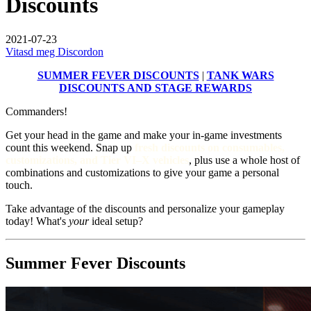
Discounts
2021-07-23
Vitasd meg Discordon
SUMMER FEVER DISCOUNTS
|
TANK WARS
DISCOUNTS AND STAGE REWARDS
Commanders!
Get your head in the game and make your in-game investments
count this weekend. Snap up
fresh discounts on consumables,
customizations, and Tier VI–X vehicles
, plus use a whole host of
combinations and customizations to give your game a personal
touch.
Take advantage of the discounts and personalize your gameplay
today! What's
your
ideal setup?
Summer Fever Discounts