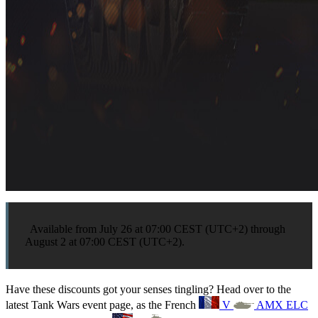
Available from
July 26 at 07:00 CEST (UTC+2) through
August 2
at 07:00 CEST (UTC+2).
Have these discounts got your senses tingling? Head over to the
latest Tank Wars event page, as the French
V
AMX ELC