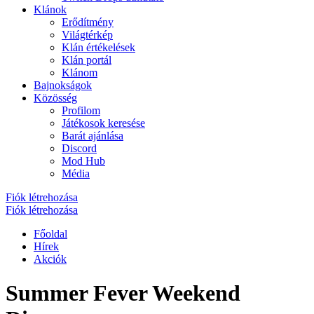
Klánok
Erődítmény
Világtérkép
Klán értékelések
Klán portál
Klánom
Bajnokságok
Közösség
Profilom
Játékosok keresése
Barát ajánlása
Discord
Mod Hub
Média
Fiók létrehozása
Fiók létrehozása
Főoldal
Hírek
Akciók
Summer Fever Weekend