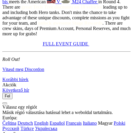
bis
meets the American
V
M24 Chaffee
in Round 4.
There are
great Tech Tree discounts on 10 vehicles
leading up to
and including both Hero tanks. Don't miss the chance to take
advantage of these unique discounts, complete missions as you fight
for your team, and
unlock awesome Stage Rewards
. There are
crew skins, days of Premium Account, Personal Reserves, and much
more up for grabs!
FULL EVENT GUIDE
Roll Out!
Vitasd meg Discordon
Korábbi hírek
Akciók
Következő hír
Fel
Válassz egy régiót
Másik régió választása hatással lehet a weboldal tartalmára.
Európa:
Čeština
Deutsch
English
Español
Français
Italiano
Magyar
Polski
Русский
Türkçe
Українська