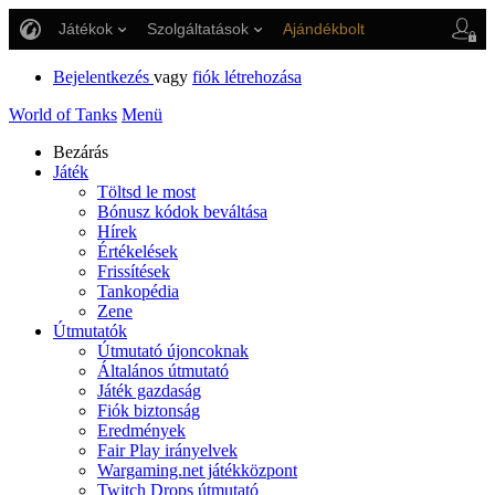
Játékok
Szolgáltatások
Ajándékbolt
Ügyfélszolgálat
Bejelentkezés
vagy
fiók létrehozása
World of Tanks
Menü
Bezárás
Játék
Töltsd le most
Bónusz kódok beváltása
Hírek
Értékelések
Frissítések
Tankopédia
Zene
Útmutatók
Útmutató újoncoknak
Általános útmutató
Játék gazdaság
Fiók biztonság
Eredmények
Fair Play irányelvek
Wargaming.net játékközpont
Twitch Drops útmutató