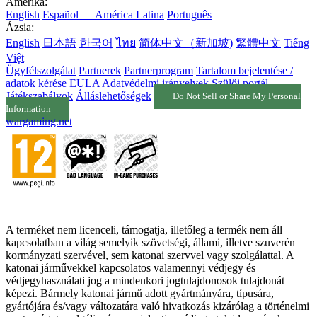
Amerika:
English
Español — América Latina
Português
Ázsia:
English
日本語
한국어
ไทย
简体中文（新加坡)
繁體中文
Tiếng
Việt
Ügyfélszolgálat
Partnerek
Partnerprogram
Tartalom bejelentése /
adatok kérése
EULA
Adatvédelmi irányelvek
Szülői portál
Játékszabályok
Álláslehetőségek
Do Not Sell or Share My Personal
Information
wargaming.net
A terméket nem licenceli, támogatja, illetőleg a termék nem áll
kapcsolatban a világ semelyik szövetségi, állami, illetve szuverén
kormányzati szervével, sem katonai szervvel vagy szolgálattal. A
katonai járművekkel kapcsolatos valamennyi védjegy és
védjegyhasználati jog a mindenkori jogtulajdonosok tulajdonát
képezi. Bármely katonai jármű adott gyártmányára, típusára,
gyártójára és/vagy változatára való hivatkozás kizárólag a történelmi