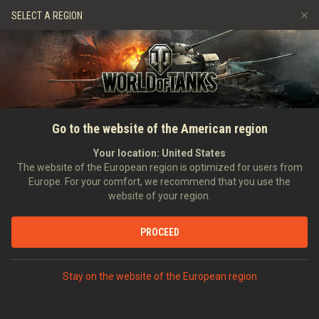
Játékok
Szolgáltatások
Ajándékbolt
SELECT A REGION
Barát ajánlása
Fair Play irányelvek
Zene
Ügyfélszolgálat
Discord
Wargaming.net játékközpont
Mod Hub
Twitch Drops útmutató
FŐOLDAL
HÍREK
AKCIÓK
Különleges ajánlatok és
Go to the website of the American region
Média
küldetések a Sherman-
Your location:
United States
The website of the European region is optimized for users from
tankokhoz
Europe. For your comfort, we recommend that you use the
website of your region.
2023-02-07
PROCEED
VITASD MEG DISCORDON
Stay on the website of the European region