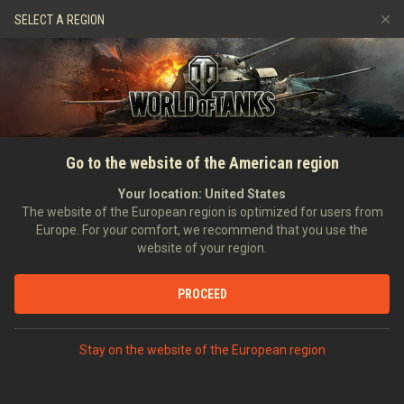
Játékok
Szolgáltatások
Ajándékbolt
SELECT A REGION
Barát ajánlása
Fair Play irányelvek
Zene
Ügyfélszolgálat
Discord
Wargaming.net játékközpont
Mod Hub
Twitch Drops útmutató
FŐOLDAL
HÍREK
RSS
Go to the website of the American region
Média
Your location:
United States
The website of the European region is optimized for users from
SZŰRŐ
Akciók
Europe. For your comfort, we recommend that you use the
website of your region.
AZ ÖSSZES HÍR MEGJELENÍTÉSE
PROCEED
Hódítsd meg az olasz
páncélvadász kihívás II. részét
és az XP lázat
Stay on the website of the European region
AKCIÓK
2022-09-16
MEGBESZÉLÉS