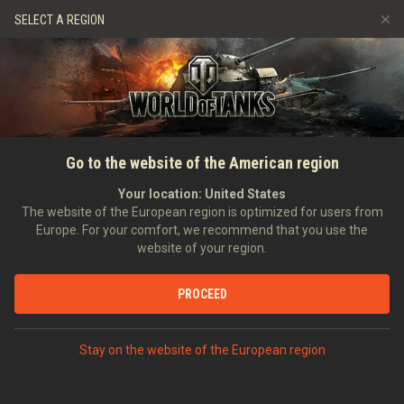
Játékok
Szolgáltatások
Ajándékbolt
SELECT A REGION
Barát ajánlása
Fair Play irányelvek
Zene
Ügyfélszolgálat
Discord
Wargaming.net játékközpont
Mod Hub
Twitch Drops útmutató
FŐOLDAL
HÍREK
AKCIÓK
The lonesome bandit M54
Go to the website of the American region
Média
Renegade is back!
Your location:
United States
The website of the European region is optimized for users from
2020-03-06
Europe. For your comfort, we recommend that you use the
website of your region.
PROCEED
VITASD MEG DISCORDON
Stay on the website of the European region
Commanders!