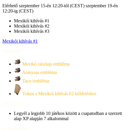
Elérhető szeptember 15-én 12:20-tól (CEST) szeptember 19-én
12:20-ig (CEST)
Mexikói kihívás #1
Mexikói kihívás #2
Mexikói kihívás #3
Mexikói kihívás #1
Jutalmak
Mexikó zászlaja embléma
Aranysas embléma
Taco embléma
Token a Mexikói kihívás #2 küldetéshez
Feladatok
Legyél a legjobb 10 játékos között a csapatodban a szerzett
alap XP alapján 7 alkalommal
Korlátozások