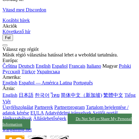
Vitasd meg Discordon
Korábbi hírek
Akciók
Következő hír
Fel
Válassz egy régiót
Másik régió választása hatással lehet a weboldal tartalmára.
Európa:
Čeština
Deutsch
English
Español
Français
Italiano
Magyar
Polski
Русский
Türkçe
Українська
Amerika:
English
Español — América Latina
Português
Ázsia:
English
日本語
한국어
ไทย
简体中文（新加坡)
繁體中文
Tiếng
Việt
Ügyfélszolgálat
Partnerek
Partnerprogram
Tartalom bejelentése /
adatok kérése
EULA
Adatvédelmi irányelvek
Szülői portál
Játékszabályok
Álláslehetőségek
Do Not Sell or Share My Personal
Information
wargaming.net