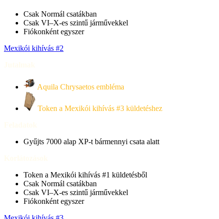
Csak Normál csatákban
Csak
VI–X-es
szintű járművekkel
Fiókonként egyszer
Mexikói kihívás #2
Jutalmak
Aquila Chrysaetos embléma
Token a Mexikói kihívás #3 küldetéshez
Feladatok
Gyűjts 7000 alap XP-t bármennyi csata alatt
Korlátozások
Token a Mexikói kihívás #1 küldetésből
Csak Normál csatákban
Csak
VI–X-es
szintű járművekkel
Fiókonként egyszer
Mexikói kihívás #3