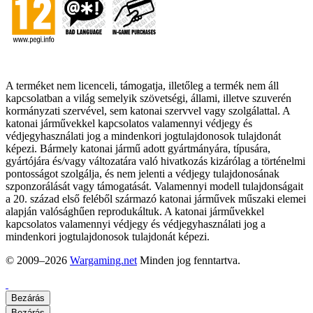
A terméket nem licenceli, támogatja, illetőleg a termék nem áll
kapcsolatban a világ semelyik szövetségi, állami, illetve szuverén
kormányzati szervével, sem katonai szervvel vagy szolgálattal. A
katonai járművekkel kapcsolatos valamennyi védjegy és
védjegyhasználati jog a mindenkori jogtulajdonosok tulajdonát
képezi. Bármely katonai jármű adott gyártmányára, típusára,
gyártójára és/vagy változatára való hivatkozás kizárólag a történelmi
pontosságot szolgálja, és nem jelenti a védjegy tulajdonosának
szponzorálását vagy támogatását. Valamennyi modell tulajdonságait
a 20. század első feléből származó katonai járművek műszaki elemei
alapján valósághűen reprodukáltuk. A katonai járművekkel
kapcsolatos valamennyi védjegy és védjegyhasználati jog a
mindenkori jogtulajdonosok tulajdonát képezi.
© 2009–2026
Wargaming.net
Minden jog fenntartva.
Bezárás
Bezárás