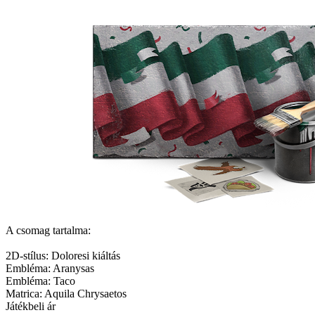
A csomag tartalma:
2D-stílus: Doloresi kiáltás
Embléma: Aranysas
Embléma: Taco
Matrica: Aquila Chrysaetos
Játékbeli ár