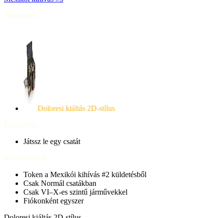
Jutalmak
Doloresi kiáltás 2D-stílus
Feladatok
Játssz le egy csatát
Korlátozások
Token a Mexikói kihívás #2 küldetésből
Csak Normál csatákban
Csak
VI–X-es
szintű járművekkel
Fiókonként egyszer
Doloresi kiáltás 2D-stílus