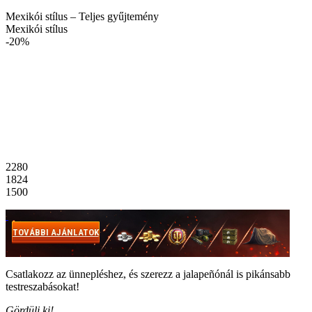
Mexikói stílus – Teljes gyűjtemény
Mexikói stílus
-20%
2280
1824
1500
TOVÁBBI AJÁNLATOK
Csatlakozz az ünnepléshez, és szerezz a jalapeñónál is pikánsabb
testreszabásokat!
Gördülj ki!