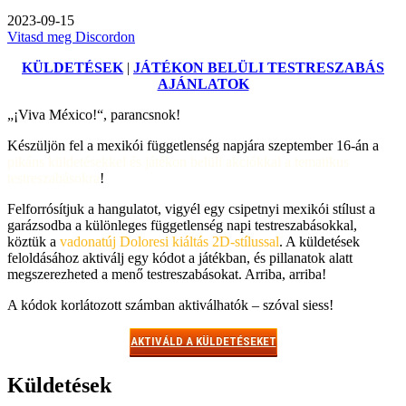
2023-09-15
Vitasd meg Discordon
KÜLDETÉSEK
|
JÁTÉKON BELÜLI TESTRESZABÁS
AJÁNLATOK
„¡Viva México!“,
parancsnok!
Készüljön fel a mexikói függetlenség napjára szeptember 16-án a
pikáns küldetésekkel és játékon belüli akciókkal a tematikus
testreszabásokra
!
Felforrósítjuk a hangulatot,
vigyél egy csipetnyi mexikói stílust a
garázsodba a különleges függetlenség napi testreszabásokkal,
köztük a
vadonatúj Doloresi kiáltás 2D-stílussal
. A küldetések
feloldásához aktiválj egy kódot a játékban, és pillanatok alatt
megszerezheted a menő testreszabásokat. Arriba, arriba!
A kódok korlátozott számban aktiválhatók – szóval siess!
AKTIVÁLD A KÜLDETÉSEKET
Küldetések