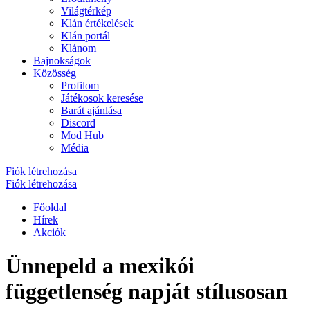
Világtérkép
Klán értékelések
Klán portál
Klánom
Bajnokságok
Közösség
Profilom
Játékosok keresése
Barát ajánlása
Discord
Mod Hub
Média
Fiók létrehozása
Fiók létrehozása
Főoldal
Hírek
Akciók
Ünnepeld a mexikói
függetlenség napját stílusosan