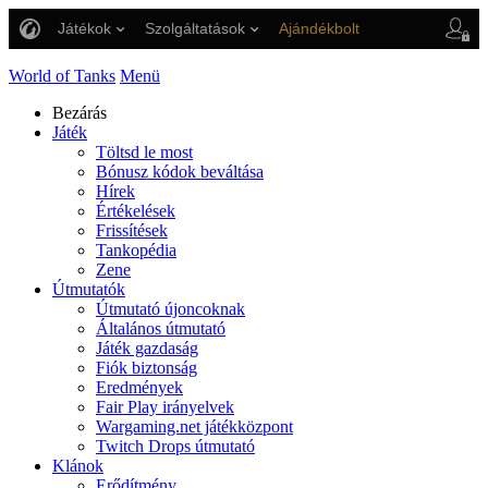
Játékok
Szolgáltatások
Ajándékbolt
Ügyfélszolgálat
World of Tanks
Menü
Bezárás
Játék
Töltsd le most
Bónusz kódok beváltása
Hírek
Értékelések
Frissítések
Tankopédia
Zene
Útmutatók
Útmutató újoncoknak
Általános útmutató
Játék gazdaság
Fiók biztonság
Eredmények
Fair Play irányelvek
Wargaming.net játékközpont
Twitch Drops útmutató
Klánok
Erődítmény