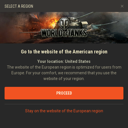
Játékok
Szolgáltatások
Ajándékbolt
SELECT A REGION
Barát ajánlása
Fair Play irányelvek
Zene
Ügyfélszolgálat
Discord
Wargaming.net játékközpont
Mod Hub
Twitch Drops útmutató
FŐOLDAL
HÍREK
AKCIÓK
Best Offense Is Good
Go to the website of the American region
Média
Defense: Caernarvon AX and
Your location:
United States
The website of the European region is optimized for users from
Progetto
Europe. For your comfort, we recommend that you use the
website of your region.
2019-09-16
PROCEED
VITASD MEG DISCORDON
Stay on the website of the European region