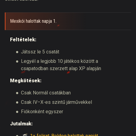
Mexikói halottak napja 1.
Feltételek:
Játssz le 5 csatát
Legyél a legjobb 10 játékos között a
csapatodban szerzett alap XP alapján
Megkötések:
Csak Normál csatákban
Csak IV–X-es szintű járművekkel
Fiókonként egyszer
Jutalmak:
1× felirat: Boldog halottak napját