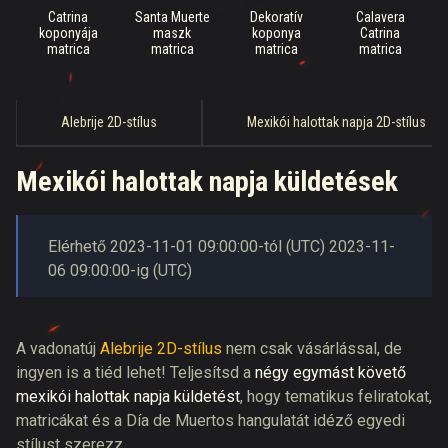
Catrina
Santa Muerte
Dekoratív
Calavera
koponyája
maszk
koponya
Catrina
matrica
matrica
matrica
matrica
Alebrije 2D-stílus
Mexikói halottak napja 2D-stílus
Mexikói halottak napja küldetések
Elérhető
2023-11-01
09:00:00
-tól (
UTC
)
2023-11-
06
09:00:00
-ig (
UTC
)
A vadonatúj
Alebrije 2D-stílus
nem csak vásárlással, de
ingyen is a tiéd lehet! Teljesítsd a
négy egymást követő
mexikói halottak napja küldetést
, hogy tematikus feliratokat,
matricákat és a Día de Muertos hangulatát idéző egyedi
stílust szerezz.