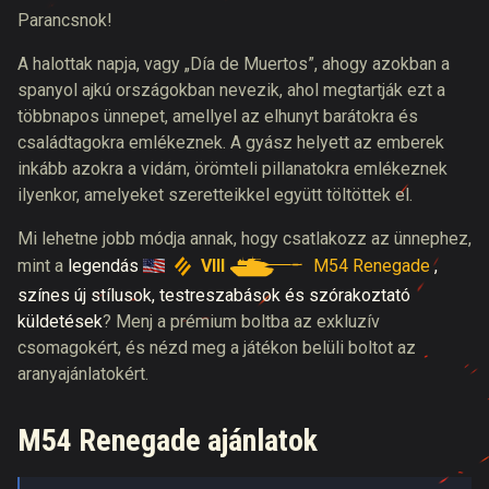
Parancsnok!
A halottak napja, vagy „Día de Muertos”, ahogy azokban a
spanyol ajkú országokban nevezik, ahol megtartják ezt a
többnapos ünnepet, amellyel az elhunyt barátokra és
családtagokra emlékeznek. A gyász helyett az emberek
inkább azokra a vidám, örömteli pillanatokra emlékeznek
ilyenkor, amelyeket szeretteikkel együtt töltöttek el.
Mi lehetne jobb módja annak, hogy csatlakozz az ünnephez,
VIII
M54 Renegade
mint a
legendás
,
színes új stílusok, testreszabások és szórakoztató
küldetések
? Menj a prémium boltba az exkluzív
csomagokért, és nézd meg a játékon belüli boltot az
aranyajánlatokért.
M54 Renegade ajánlatok