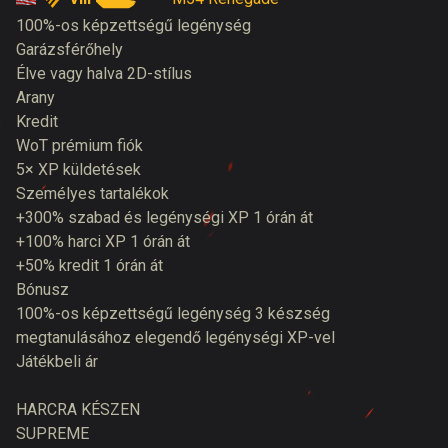
100%-os képzettségű legénység
Garázsférőhely
Élve vagy halva 2D-stílus
Arany
Kredit
WoT prémium fiók
5× XP küldetések
Személyes tartalékok
+300% szabad és legénységi XP 1 órán át
+100% harci XP 1 órán át
+50% kredit 1 órán át
Bónusz
100%-os képzettségű legénység 3 készség
megtanulásához elegendő legénységi XP-vel
Játékbeli ár
HARCRA KÉSZEN
SUPREME