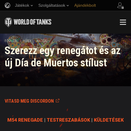
Játékok
Szolgáltatások
Ajándékbolt
Barát ajánlása
Fair Play irányelvek
Zene
Ügyfélszolgálat
Discord
Wargaming.net játékközpont
Mod Hub
Twitch Drops útmutató
FŐOLDAL
HÍREK
AKCIÓK
Szerezz egy renegátot és az
Média
új Día de Muertos stílust
VITASD MEG DISCORDON
M54 RENEGADE
|
TESTRESZABÁSOK
|
KÜLDETÉSEK