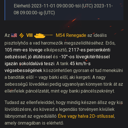
Elérhető
2023-11-01
09:00:00
-tól (
UTC
)
2023-11-
08
09:00:00
-ig (
UTC
)
VIII
M54 Renegade
Az
az ideális
pisztolyhős a vad harcmezők megszelídítéséhez. Erős,
105 mm-es lövege
elképesztő,
2117-es percenkénti
sebzéssel
,
jó átütéssel
és
-
10°-os lövegkitérítéssel
igazán sokoldalúvá teszi
. A tank
45 km/h-s
végsebességének
köszönhetően gyorsan el tud menekülni
a banditák elől – vagy bárki elől, aki kergeti. A nagy
sebességű lövedékei pedig ugyanolyan könnyen törik át az
ellenfelek páncélzatát, mint egy banki páncélszekrényt.
Tudasd az ellenfeleiddel, hogy mindig készen állsz egy kis
lövöldözésre, és kövesd a legendás törvényen kívüliek
lábnyomait az egyedülálló
Élve vagy halva 2D-stílussal
,
amely önmagában is elérhető.