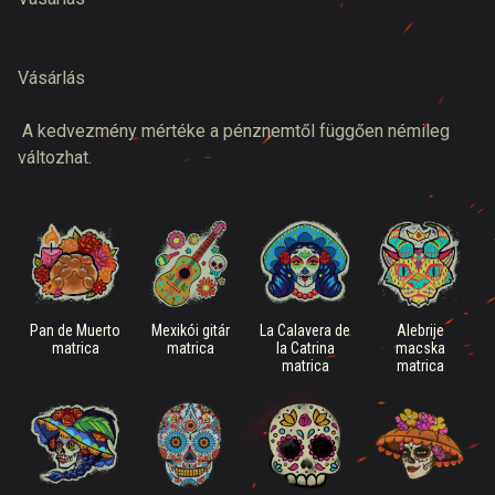
Vásárlás
A kedvezmény mértéke a pénznemtől függően némileg
változhat.
Pan de Muerto
Mexikói gitár
La Calavera de
Alebrije
matrica
matrica
la Catrina
macska
matrica
matrica