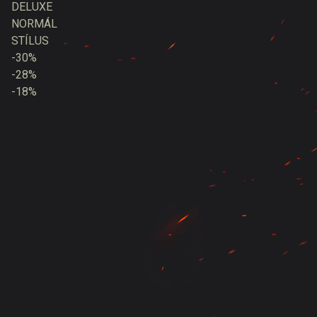
DELUXE
NORMÁL
STÍLUS
-30%
-28%
-18%