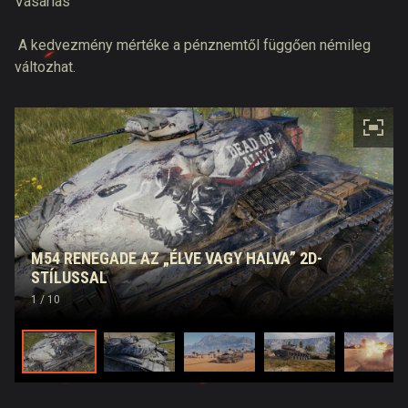
Vásárlás
A kedvezmény mértéke a pénznemtől függően némileg
változhat.
M54 RENEGADE AZ „ÉLVE VAGY HALVA” 2D-
STÍLUSSAL
1
/ 10