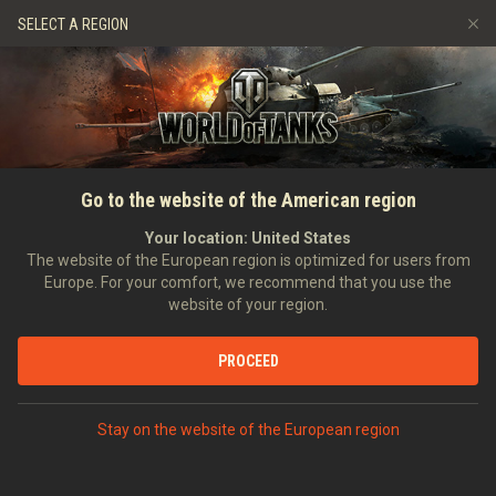
Játékok
Szolgáltatások
Ajándékbolt
SELECT A REGION
Barát ajánlása
Fair Play irányelvek
Zene
Ügyfélszolgálat
Discord
Wargaming.net játékközpont
Mod Hub
Twitch Drops útmutató
Go to the website of the American region
Média
Your location:
United States
The website of the European region is optimized for users from
Europe. For your comfort, we recommend that you use the
website of your region.
PROCEED
Stay on the website of the European region