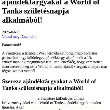
ajándéktárgyakat a World of
Tanks születésnapja
alkalmából!
2026-04-11
Vitasd meg Discordon
Parancsnok!
A Fragstore, a licencelt WoT termékeket forgalmazó hivatalos
partnerünk, egy különleges ajándéktárgy-akciót indít a 15.
születésnapunk megünneplésére. Itt a lehetőség, hogy verhetetlen
áron szerezd meg azt a World of Tanks-ajándéktárgyat, amelyre már
régóta szemet vetettél.
Szerezz ajándéktárgyakat a World of
Tanks születésnapja alkalmából!
Mostantól április 25-ig
a Fragstore különleges ünnepi
kedvezményekkel vár a World of Tanks-ajándéktárgyak minden
típusára. Akár
15% kedvezményt is kaphatsz, ha legalább három