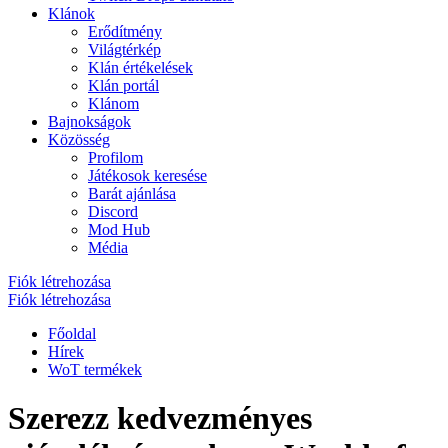
Klánok
Erődítmény
Világtérkép
Klán értékelések
Klán portál
Klánom
Bajnokságok
Közösség
Profilom
Játékosok keresése
Barát ajánlása
Discord
Mod Hub
Média
Fiók létrehozása
Fiók létrehozása
Főoldal
Hírek
WoT termékek
Szerezz kedvezményes