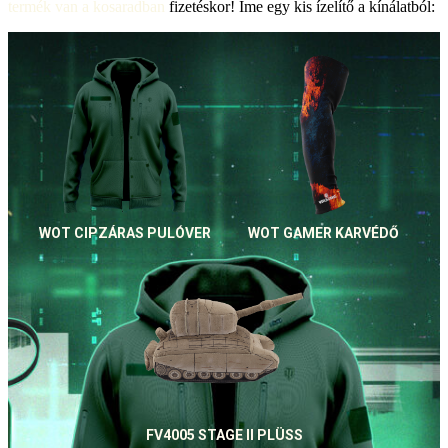
termék van a kosaradban
fizetéskor! Íme egy kis ízelítő a kínálatból:
WOT CIPZÁRAS PULÓVER
WOT GAMER KARVÉDŐ
FV4005 STAGE II PLÜSS