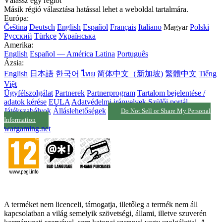
Válassz egy régiót
Másik régió választása hatással lehet a weboldal tartalmára.
Európa:
Čeština
Deutsch
English
Español
Français
Italiano
Magyar
Polski
Русский
Türkçe
Українська
Amerika:
English
Español — América Latina
Português
Ázsia:
English
日本語
한국어
ไทย
简体中文（新加坡)
繁體中文
Tiếng
Việt
Ügyfélszolgálat
Partnerek
Partnerprogram
Tartalom bejelentése /
adatok kérése
EULA
Adatvédelmi irányelvek
Szülői portál
Játékszabályok
Álláslehetőségek
Do Not Sell or Share My Personal
Information
wargaming.net
A terméket nem licenceli, támogatja, illetőleg a termék nem áll
kapcsolatban a világ semelyik szövetségi, állami, illetve szuverén