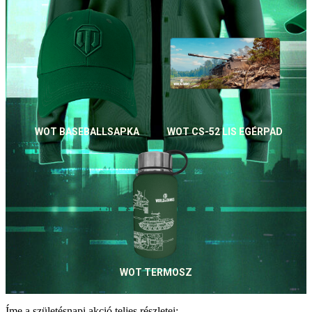
WOT BASEBALLSAPKA
WOT CS-52 LIS EGÉRPAD
WOT TERMOSZ
Íme a születésnapi akció teljes részletei: