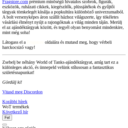
Fragstore.com
prémium minőségű hivatalos szobrok, figurák,
eszközök, ruházati cikkek, kiegészítők, plüssjátékok és gyűjtői
tárgyak tömkelegét kínálja a popkultúra különböző univerzumaiból.
A bolt versenyképes áron szállít házhoz világszerte, így tökéletes
vásárlási élményt nyújt a rajongóknak a világ minden táján. Merülj
el az ajándéktárgyak között, és tegyél olyan benyomást mindenkire,
mint még soha!
Látogass el a
Fragstore
oldalára és mutasd meg, hogy vérbeli
harckocsizó vagy!
Zsebelj be néhány World of Tanks-ajándéktárgyat, amíg tart ez a
különleges akció, és ünnepeld velünk stílusosan a fantasztikus
születésnapunkat!
Gördülj ki!
Vitasd meg Discordon
Korábbi hírek
WoT termékek
Következő hír
Fel