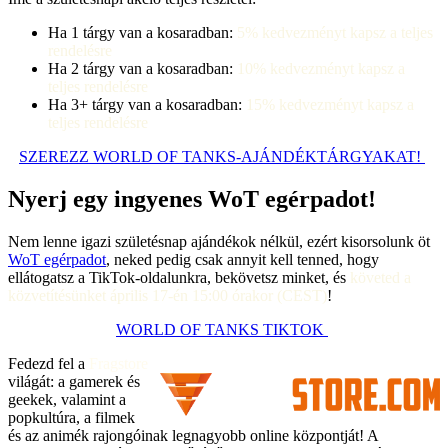
Ha 1 tárgy van a kosaradban:
5% kedvezményt kapsz a teljes
rendelésre
Ha 2 tárgy van a kosaradban:
10% kedvezményt kapsz a
teljes rendelésre
Ha 3+ tárgy van a kosaradban:
15% kedvezményt kapsz a
teljes rendelésre
SZEREZZ WORLD OF TANKS-AJÁNDÉKTÁRGYAKAT!
Nyerj egy ingyenes WoT egérpadot!
Nem lenne igazi születésnap ajándékok nélkül, ezért kisorsolunk öt
WoT egérpadot
, neked pedig csak annyit kell tenned, hogy
ellátogatsz a TikTok-oldalunkra, bekövetsz minket, és
követed a
közvetítésünket április 17-én 15:00 órakor (CEST)
!
WORLD OF TANKS TIKTOK
Fedezd fel a
Fragstore
világát: a gamerek és
geekek, valamint a
popkultúra, a filmek
és az animék rajongóinak legnagyobb online központját! A