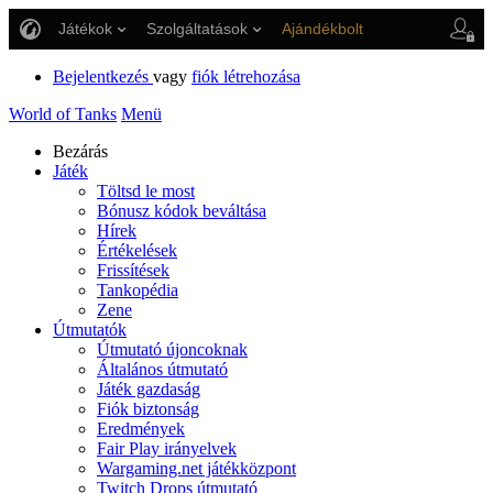
Játékok
Szolgáltatások
Ajándékbolt
Ügyfélszolgálat
Bejelentkezés
vagy
fiók létrehozása
World of Tanks
Menü
Bezárás
Játék
Töltsd le most
Bónusz kódok beváltása
Hírek
Értékelések
Frissítések
Tankopédia
Zene
Útmutatók
Útmutató újoncoknak
Általános útmutató
Játék gazdaság
Fiók biztonság
Eredmények
Fair Play irányelvek
Wargaming.net játékközpont
Twitch Drops útmutató