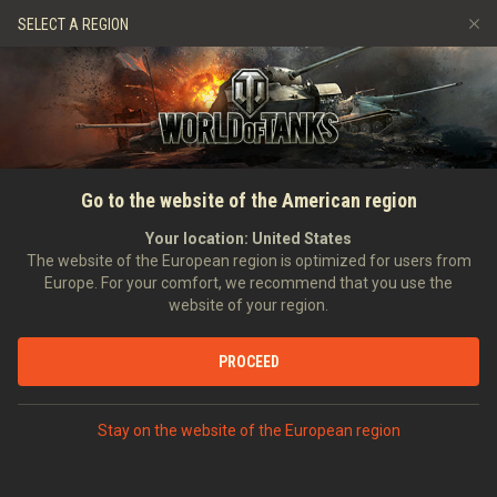
Játékok
Szolgáltatások
Ajándékbolt
SELECT A REGION
Barát ajánlása
Fair Play irányelvek
Zene
Ügyfélszolgálat
Discord
Wargaming.net játékközpont
Mod Hub
Twitch Drops útmutató
FŐOLDAL
HÍREK
LIVESTREAMEK
Egy végső tankácsonyi hurrá
Go to the website of the American region
Média
dropokkal és
Your location:
United States
The website of the European region is optimized for users from
ajándékosztással
Europe. For your comfort, we recommend that you use the
website of your region.
2022-12-17
PROCEED
VITASD MEG DISCORDON
Stay on the website of the European region