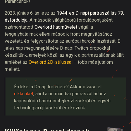
Parancsnok!
2023. június 6-án lesz az
1944-es D-napi partraszállás 79.
évfordulója
. A második világháború fordulópontjaként
számontartott
Overlord hadművelet
végül a
tengelyhatalmak elleni második front megnyitásához
vezetett, és felgyorsította az európai harcok lezárását. E
jeles nap megünneplésére D-napi Twitch-dropokkal
készültünk, amelyek közül az egyik
a partraszállásnak állít
emléket az
Overlord 2D-stílussal
– több más jutalom
mellett.
Érdekel a D-nap története? Akkor olvasd el
cikkünket
, ahol a normandiai partraszálláshoz
kapcsolódó harckocsifejlesztésekről és egyéb
technológiai újításokról értekezünk.