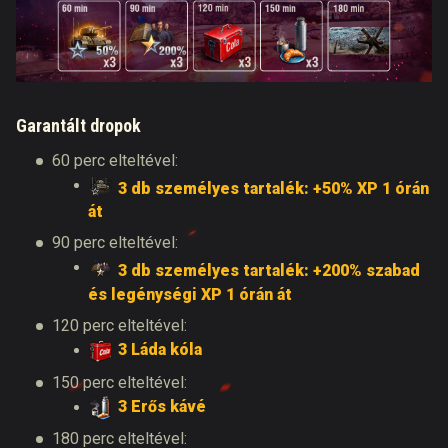
Garantált dropok
60 perc elteltével:
3 db személyes tartalék: +50% XP 1 órán
át
90 perc elteltével:
3 db személyes tartalék: +200% szabad
és legénységi XP 1 órán át
120 perc elteltével:
3 Láda kóla
150 perc elteltével:
3 Erős kávé
180 perc elteltével: