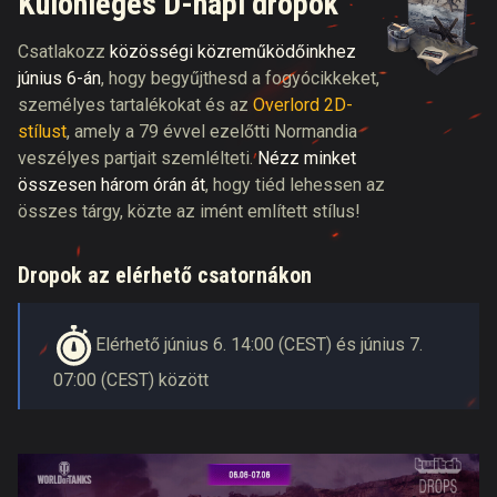
Különleges D-napi dropok
Csatlakozz
közösségi közreműködőinkhez
június 6-án
, hogy begyűjthesd a fogyócikkeket,
személyes tartalékokat és az
Overlord 2D-
stílust
, amely a 79 évvel ezelőtti Normandia
veszélyes partjait szemlélteti.
Nézz minket
összesen három órán át
, hogy tiéd lehessen az
összes tárgy, közte az imént említett stílus!
Dropok az elérhető csatornákon
Elérhető június 6. 14:00 (CEST) és június 7.
07:00 (CEST) között