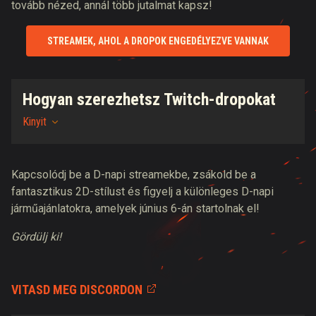
tovább nézed, annál több jutalmat kapsz!
STREAMEK, AHOL A DROPOK ENGEDÉLYEZVE VANNAK
Hogyan szerezhetsz Twitch-dropokat
Kinyit
Kapcsolódj be a D-napi streamekbe, zsákold be a
fantasztikus 2D-stílust és figyelj a különleges D-napi
járműajánlatokra, amelyek június 6-án startolnak el!
Gördülj ki!
VITASD MEG DISCORDON