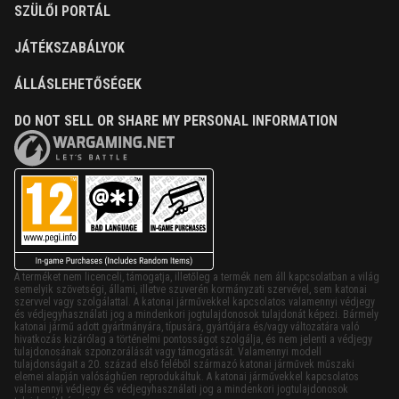
SZÜLŐI PORTÁL
JÁTÉKSZABÁLYOK
ÁLLÁSLEHETŐSÉGEK
DO NOT SELL OR SHARE MY PERSONAL INFORMATION
A terméket nem licenceli, támogatja, illetőleg a termék nem áll kapcsolatban a világ
semelyik szövetségi, állami, illetve szuverén kormányzati szervével, sem katonai
szervvel vagy szolgálattal. A katonai járművekkel kapcsolatos valamennyi védjegy
és védjegyhasználati jog a mindenkori jogtulajdonosok tulajdonát képezi. Bármely
katonai jármű adott gyártmányára, típusára, gyártójára és/vagy változatára való
hivatkozás kizárólag a történelmi pontosságot szolgálja, és nem jelenti a védjegy
tulajdonosának szponzorálását vagy támogatását. Valamennyi modell
tulajdonságait a 20. század első feléből származó katonai járművek műszaki
elemei alapján valósághűen reprodukáltuk. A katonai járművekkel kapcsolatos
valamennyi védjegy és védjegyhasználati jog a mindenkori jogtulajdonosok