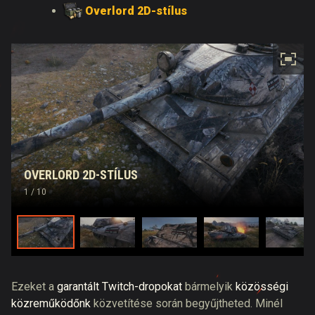
Overlord 2D-stílus
OVERLORD 2D-STÍLUS
1
/ 10
Ezeket a
garantált Twitch-dropokat
bármelyik
közösségi
közreműködőnk
közvetítése során begyűjtheted. Minél