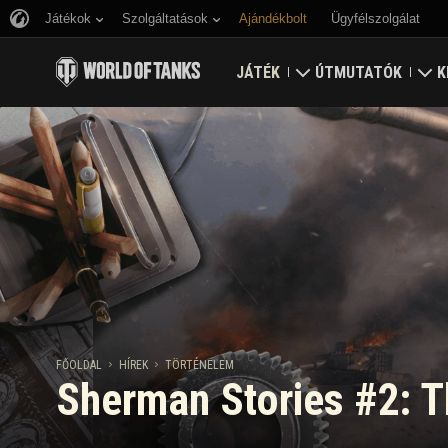
Játékok
Szolgáltatások
Ajándékbolt
Ügyfélszolgálat
JÁTÉK
ÚTMUTATÓK
K
Töltsd le most
Útmutató újoncoknak
E
Bónusz kódok beváltása
Általános útmutató
V
Hírek
Játék gazdaság
K
Értékelések
Fiók biztonság
Frissítések
Eredmények
FŐOLDAL
HÍREK
TÖRTÉNELEM
Sherman Stories #2: T
Tankopédia
Fair Play irányelvek
Zene
Wargaming.net játék