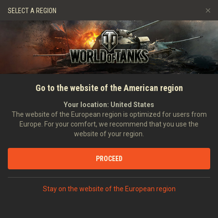
Játékok
Szolgáltatások
Ajándékbolt
SELECT A REGION
Barát ajánlása
Fair Play irányelvek
Zene
Ügyfélszolgálat
Discord
Wargaming.net játékközpont
Mod Hub
Twitch Drops útmutató
FŐOLDAL
HÍREK
TÖRTÉNELEM
A Saladin páncélautó belseje
Go to the website of the American region
Média
2023-09-13
Your location:
United States
The website of the European region is optimized for users from
Europe. For your comfort, we recommend that you use the
website of your region.
VITASD MEG DISCORDON
PROCEED
Parancsnok!
Stay on the website of the European region
Egy jármű. Három harckocsizó. Hat kerék. Egy igazi export
siker
. Itt csak a Saladin páncélozott járműről lehet szó!