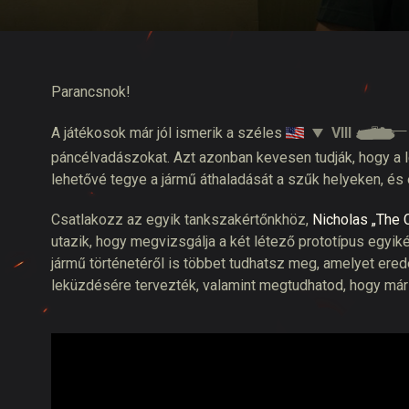
Twitch Drops útmuta
Parancsnok!
VIII
A játékosok már jól ismerik a széles
páncélvadászokat. Azt azonban kevesen tudják, hogy a
lehetővé tegye a jármű áthaladását a szűk helyeken, és e
Csatlakozz az egyik tankszakértőnkhöz,
Nicholas „The 
utazik, hogy megvizsgálja a két létező prototípus egyi
jármű történetéről is többet tudhatsz meg, amelyet er
leküzdésére tervezték, valamint megtudhatod, hogy már 